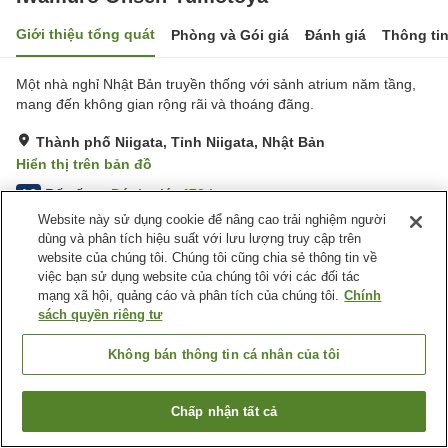
Giới thiệu tổng quát
Phòng và Gói giá
Đánh giá
Thông ti
Một nhà nghỉ Nhật Bản truyền thống với sảnh atrium năm tầng,
mang đến không gian rộng rãi và thoáng đãng.
Thành phố Niigata, Tỉnh Niigata, Nhật Bản
Hiển thị trên bản đồ
Rất tốt
Đánh giá:
472
lượt
4.2
Website này sử dụng cookie để nâng cao trải nghiệm người
dùng và phân tích hiệu suất với lưu lượng truy cập trên
Tiện nghi chỗ nghỉ
website của chúng tôi. Chúng tôi cũng chia sẻ thông tin về
việc bạn sử dụng website của chúng tôi với các đối tác
Bãi đỗ xe
Xông hơi
mạng xã hội, quảng cáo và phân tích của chúng tôi.
Chính
Spa / Salon
Lounge
sách quyền riêng tư
Trang chủ
Nhật Bản
Tỉnh Niigata
Thành phố Niigata
Không bán thông tin cá nhân của tôi
Iwamuro Onsen Yumotoya
Chấp nhận tất cả
Tìm phòng trống