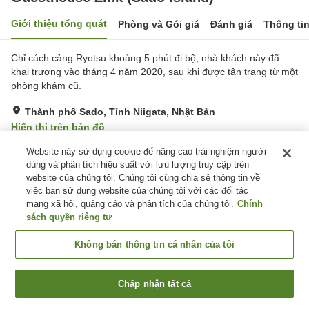
Giới thiệu tổng quát
Phòng và Gói giá
Đánh giá
Thông ti
Chỉ cách cảng Ryotsu khoảng 5 phút đi bộ, nhà khách này đã
khai trương vào tháng 4 năm 2020, sau khi được tân trang từ một
phòng khám cũ.
Thành phố Sado, Tỉnh Niigata, Nhật Bản
Hiển thị trên bản đồ
Rất tốt
Đánh giá:
15
lượt
4.1
Website này sử dụng cookie để nâng cao trải nghiệm người
dùng và phân tích hiệu suất với lưu lượng truy cập trên
website của chúng tôi. Chúng tôi cũng chia sẻ thông tin về
Tiện nghi chỗ nghỉ
việc bạn sử dụng website của chúng tôi với các đối tác
mạng xã hội, quảng cáo và phân tích của chúng tôi.
Chính
Wi-Fi
Xông hơi
sách quyền riêng tư
Cafe
Hoàn toàn không hút thuốc
Không bán thông tin cá nhân của tôi
Trang chủ
Nhật Bản
Tỉnh Niigata
Thành phố Sado
Guesthouse Zink (Sado Island)
Chấp nhận tất cả
Tìm phòng trống