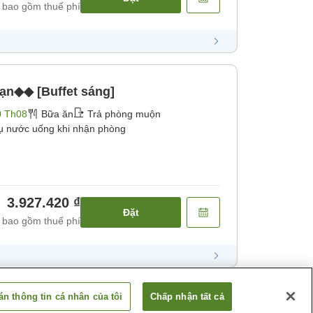
 bao gồm thuế phí
hạn◆◆ [Buffet sáng]
0 Th08
Bữa ăn
Trả phòng muộn
ụ nước uống khi nhận phòng
3.927.420 ₫
Đặt
 bao gồm thuế phí
n thông tin cá nhân của tôi
Chấp nhận tất cả