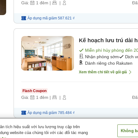
Giá:
1
đêm
|
|
Đã
Áp dụng mã
giảm
587.621 ₫
Kế hoạch lưu trú dài 
Miễn phí hủy phòng đến
2
Nhận phòng sớm
Dịch v
Dành riêng cho Rakuten
Xem thêm chi tiết về gói giá
Flash Coupon
Giá:
1
đêm
|
|
Đã
Áp dụng mã
giảm
785.484 ₫
 tích hiệu suất với lưu lượng truy cập trên
Không bá
 dụng website của chúng tôi với các đối tác mạng
o
Comfort Hotel Tsubamesanjo