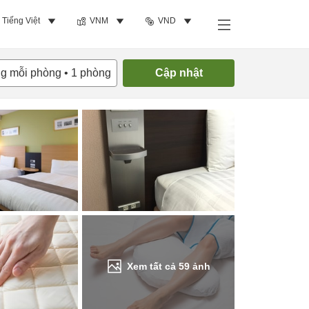
Tiếng Việt
VNM
VND
Tìm phòng trống
ng mỗi phòng
•
1
phòng
Cập nhật
Xem tất cả
59
ảnh