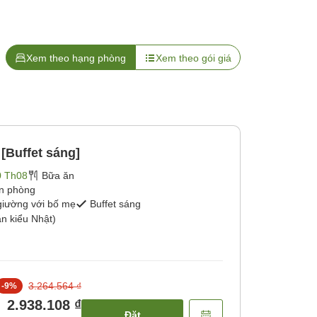
Xem theo hạng phòng
Xem theo gói giá
[Buffet sáng]
0 Th08
Bữa ăn
ận phòng
giường với bố mẹ
Buffet sáng
n kiểu Nhật)
3.264.564 ₫
-
9
%
2.938.108 ₫
Đặt