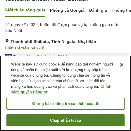
Giới thiệu tổng quát
Phòng và Gói giá
Đánh giá
Thông ti
Từ ngày 8/1/2022, buffet tối được phục vụ tại không gian mới
kiểu Nhật.
Thành phố Shibata, Tỉnh Niigata, Nhật Bản
Hiển thị trên bản đồ
Tuyệt vời
Đánh giá:
760
lượt
4.3
Website này sử dụng cookie để nâng cao trải nghiệm người
dùng và phân tích hiệu suất với lưu lượng truy cập trên
Tiện nghi chỗ nghỉ
website của chúng tôi. Chúng tôi cũng chia sẻ thông tin về
việc bạn sử dụng website của chúng tôi với các đối tác
Wi-Fi
Bãi đỗ xe
mạng xã hội, quảng cáo và phân tích của chúng tôi.
Chính
Xông hơi
Spa / Salon
sách quyền riêng tư
Trang chủ
Nhật Bản
Tỉnh Niigata
Thành phố Shibata
Không bán thông tin cá nhân của tôi
Tsukioka Onsen Hotel Seifuen
Chấp nhận tất cả
Tìm phòng trống