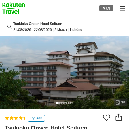
to
MỚI
top
page
Tsukioka Onsen Hotel Seifuen
21/08/2026
-
22/08/2026
|
2 khách
|
1 phòng
90
Ryokan
Tsukioka Onsen Hotel Seifuen