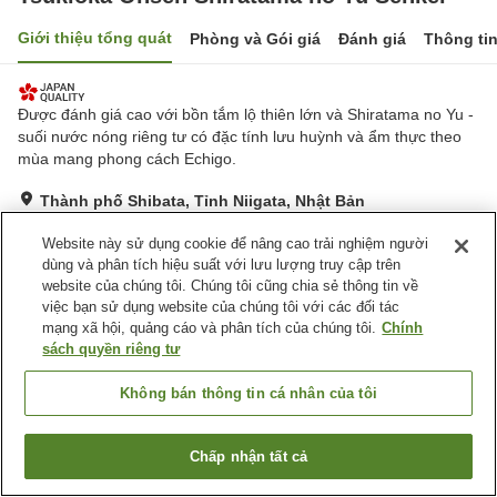
Giới thiệu tổng quát
Phòng và Gói giá
Đánh giá
Thông ti
Được đánh giá cao với bồn tắm lộ thiên lớn và Shiratama no Yu -
suối nước nóng riêng tư có đặc tính lưu huỳnh và ẩm thực theo
mùa mang phong cách Echigo.
Thành phố Shibata, Tỉnh Niigata, Nhật Bản
Hiển thị trên bản đồ
Website này sử dụng cookie để nâng cao trải nghiệm người
Xuất sắc
Đánh giá:
836
lượt
4.7
dùng và phân tích hiệu suất với lưu lượng truy cập trên
website của chúng tôi. Chúng tôi cũng chia sẻ thông tin về
việc bạn sử dụng website của chúng tôi với các đối tác
Tiện nghi chỗ nghỉ
mạng xã hội, quảng cáo và phân tích của chúng tôi.
Chính
sách quyền riêng tư
Bãi đỗ xe
Xông hơi
Spa / Salon
Phòng ăn riêng
Không bán thông tin cá nhân của tôi
Trang chủ
Nhật Bản
Tỉnh Niigata
Thành phố Shibata
Tsukioka Onsen Shiratama no Yu Senkei
Chấp nhận tất cả
Tìm phòng trống