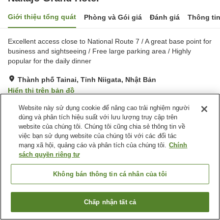
Giới thiệu tổng quát
Phòng và Gói giá
Đánh giá
Thông ti
Excellent access close to National Route 7 / A great base point for
business and sightseeing / Free large parking area / Highly
popular for the daily dinner
Thành phố Tainai, Tỉnh Niigata, Nhật Bản
Hiển thị trên bản đồ
Tốt
Đánh giá:
194
lượt
3.5
Website này sử dụng cookie để nâng cao trải nghiệm người
dùng và phân tích hiệu suất với lưu lượng truy cập trên
website của chúng tôi. Chúng tôi cũng chia sẻ thông tin về
Tiện nghi chỗ nghỉ
việc bạn sử dụng website của chúng tôi với các đối tác
mạng xã hội, quảng cáo và phân tích của chúng tôi.
Chính
Bãi đỗ xe
Nhà hàng
sách quyền riêng tư
Máy bán hàng tự động
Phòng họp
Không bán thông tin cá nhân của tôi
Trang chủ
Nhật Bản
Tỉnh Niigata
Thành phố Tainai
Nakajo Grand Hotel
Chấp nhận tất cả
Tìm phòng trống