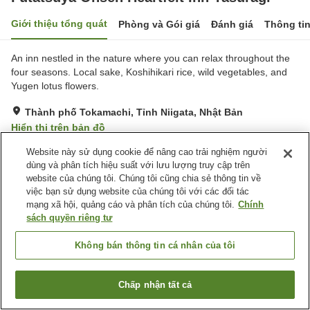
Giới thiệu tổng quát
Phòng và Gói giá
Đánh giá
Thông ti
An inn nestled in the nature where you can relax throughout the
four seasons. Local sake, Koshihikari rice, wild vegetables, and
Yugen lotus flowers.
Thành phố Tokamachi, Tỉnh Niigata, Nhật Bản
Hiển thị trên bản đồ
Tuyệt vời
Đánh giá:
51
lượt
4.5
Website này sử dụng cookie để nâng cao trải nghiệm người
dùng và phân tích hiệu suất với lưu lượng truy cập trên
website của chúng tôi. Chúng tôi cũng chia sẻ thông tin về
Tiện nghi chỗ nghỉ
việc bạn sử dụng website của chúng tôi với các đối tác
mạng xã hội, quảng cáo và phân tích của chúng tôi.
Chính
Bãi đỗ xe
Máy bán hàng tự động
sách quyền riêng tư
Sảnh tiệc
Nhà Tắm Công Cộng (Có
nước nóng)
Không bán thông tin cá nhân của tôi
Trang chủ
Nhật Bản
Tỉnh Niigata
Thành phố Tokamachi
Chấp nhận tất cả
Futatsuya Onsen Heartfelt Inn Yasuragi
Tìm phòng trống