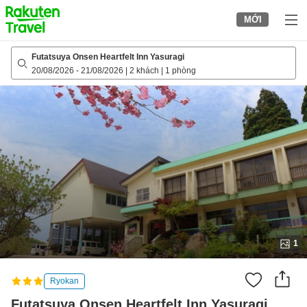
to
MỚI
top
page
Futatsuya Onsen Heartfelt Inn Yasuragi
20/08/2026
-
21/08/2026
|
2 khách
|
1 phòng
1
Ryokan
Futatsuya Onsen Heartfelt Inn Yasuragi