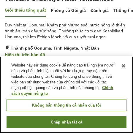
Giới thiệu tổng quát
Phòng và Gói giá
Đánh giá
Thông ti
Duy nhất tại Uonuma! Khám phá những suối nước nóng lộ thiên
tự nhiên, tràn đầy sức sống! Thưởng thức cơm gạo Koshihikari
Uonuma, thịt lợn Echigo Mochi và cua tuyết tươi ngon.
Thành phố Uonuma, Tỉnh Niigata, Nhật Bản
Hiển thị trên bản đồ
Tốt
Đánh giá:
8
lượt
3.5
Website này sử dụng cookie để nâng cao trải nghiệm người
dùng và phân tích hiệu suất với lưu lượng truy cập trên
website của chúng tôi. Chúng tôi cũng chia sẻ thông tin về
Tiện nghi chỗ nghỉ
việc bạn sử dụng website của chúng tôi với các đối tác
mạng xã hội, quảng cáo và phân tích của chúng tôi.
Chính
Wi-Fi
Bãi đỗ xe
sách quyền riêng tư
Suối nước nóng trong nhà
Spa / Salon
Không bán thông tin cá nhân của tôi
Trang chủ
Nhật Bản
Tỉnh Niigata
Thành phố Uonuma
Yunotani Onsenkyo Hotel Yunotanisou
Chấp nhận tất cả
Tìm phòng trống