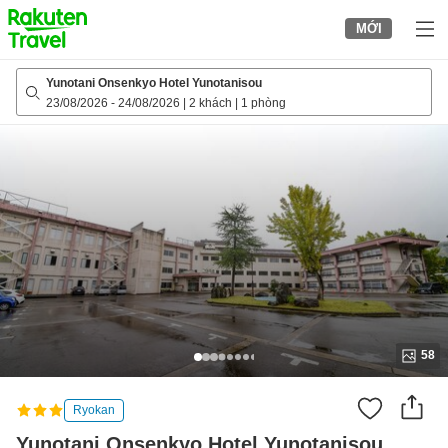
to
MỚI
top
page
Yunotani Onsenkyo Hotel Yunotanisou
23/08/2026
-
24/08/2026
|
2 khách
|
1 phòng
58
Ryokan
Yunotani Onsenkyo Hotel Yunotanisou