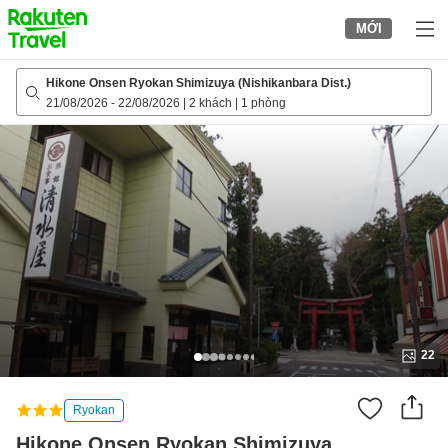
to
MỚI
top
page
Hikone Onsen Ryokan Shimizuya (Nishikanbara Dist.)
21/08/2026
-
22/08/2026
|
2 khách
|
1 phòng
22
Ryokan
Hikone Onsen Ryokan Shimizuya