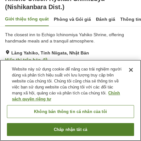
(Nishikanbara Dist.)
Giới thiệu tổng quát
Phòng và Gói giá
Đánh giá
Thông ti
The closest inn to Echigo Ichinomiya Yahiko Shrine, offering
handmade meals and a tranquil atmosphere.
Làng Yahiko, Tỉnh Niigata, Nhật Bản
Hiển thị trên bản đồ
Website này sử dụng cookie để nâng cao trải nghiệm người
Tuyệt vời
Đánh giá:
65
lượt
4.3
dùng và phân tích hiệu suất với lưu lượng truy cập trên
website của chúng tôi. Chúng tôi cũng chia sẻ thông tin về
Tiện nghi chỗ nghỉ
việc bạn sử dụng website của chúng tôi với các đối tác
mạng xã hội, quảng cáo và phân tích của chúng tôi.
Chính
Bãi đỗ xe
Sảnh tiệc
sách quyền riêng tư
Nhà Tắm Công Cộng (Có
nước nóng)
Không bán thông tin cá nhân của tôi
Trang chủ
Nhật Bản
Tỉnh Niigata
Làng Yahiko
Chấp nhận tất cả
Tìm phòng trống
Hikone Onsen Ryokan Shimizuya (Nishikanbara Dist.)