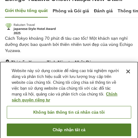
Giới thiệu tổng quát
Phòng và Gói giá
Đánh giá
Thông ti
Cách Tokyo khoảng 70 phút đi tàu cao tốc! Một khách sạn nghỉ
dưỡng được bao quanh bởi thiên nhiên tươi đẹp của vùng Echigo
Yuzawa.
Thị trấn Yuzawa, Tỉnh Niigata, Nhật Bản
Hiển thị trên bản đồ
Website này sử dụng cookie để nâng cao trải nghiệm người
dùng và phân tích hiệu suất với lưu lượng truy cập trên
Tuyệt vời
Đánh giá:
979
lượt
4.4
website của chúng tôi. Chúng tôi cũng chia sẻ thông tin về
việc bạn sử dụng website của chúng tôi với các đối tác
mạng xã hội, quảng cáo và phân tích của chúng tôi.
Chính
Tiện nghi chỗ nghỉ
sách quyền riêng tư
Bãi đỗ xe
Bể sục
Xông hơi
Phòng tập gym
Không bán thông tin cá nhân của tôi
Trang chủ
Nhật Bản
Tỉnh Niigata
Thị trấn Yuzawa
Chấp nhận tất cả
Tìm phòng trống
Echigo Yuzawa Onsen Naspa New Otani