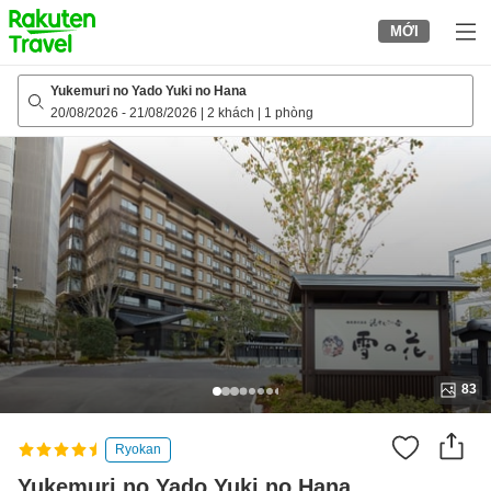
to
MỚI
top
page
Yukemuri no Yado Yuki no Hana
20/08/2026
-
21/08/2026
|
2 khách
|
1 phòng
83
Ryokan
Yukemuri no Yado Yuki no Hana