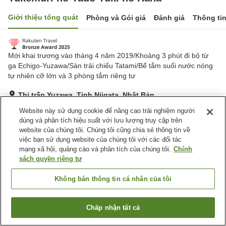
Giới thiệu tổng quát
Phòng và Gói giá
Đánh giá
Thông ti
Mới khai trương vào tháng 4 năm 2019/Khoảng 3 phút đi bộ từ
ga Echigo-Yuzawa/Sàn trải chiếu Tatami/Bể tắm suối nước nóng
tự nhiên cỡ lớn và 3 phòng tắm riêng tư
Thị trấn Yuzawa, Tỉnh Niigata, Nhật Bản
Hiển thị trên bản đồ
Website này sử dụng cookie để nâng cao trải nghiệm người
dùng và phân tích hiệu suất với lưu lượng truy cập trên
Tuyệt vời
Đánh giá:
429
lượt
4.3
website của chúng tôi. Chúng tôi cũng chia sẻ thông tin về
việc bạn sử dụng website của chúng tôi với các đối tác
mạng xã hội, quảng cáo và phân tích của chúng tôi.
Chính
Tiện nghi chỗ nghỉ
sách quyền riêng tư
Bãi đỗ xe
Xông hơi
Spa / Salon
Nhà hàng
Không bán thông tin cá nhân của tôi
Trang chủ
Nhật Bản
Tỉnh Niigata
Thị trấn Yuzawa
Chấp nhận tất cả
Tìm phòng trống
Yukemuri no Yado Yuki no Hana