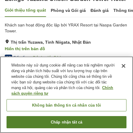
Giới thiệu tổng quát
Phòng và Gói giá
Đánh giá
Thông ti
Khách sạn hoạt động độc lập bởi YRAX Resort tại Naspa Garden
Tower.
Thị trấn Yuzawa, Tỉnh Niigata, Nhật Bản
Hiển thị trên bản đồ
Rất tốt
Đánh giá:
54
lượt
4.2
Website này sử dụng cookie để nâng cao trải nghiệm người
dùng và phân tích hiệu suất với lưu lượng truy cập trên
Tiện nghi chỗ nghỉ
website của chúng tôi. Chúng tôi cũng chia sẻ thông tin về
việc bạn sử dụng website của chúng tôi với các đối tác
Bãi đỗ xe
Xông hơi
mạng xã hội, quảng cáo và phân tích của chúng tôi.
Chính
Spa / Salon
Phòng tập gym
sách quyền riêng tư
Trang chủ
Nhật Bản
Tỉnh Niigata
Thị trấn Yuzawa
Không bán thông tin cá nhân của tôi
Echigo Yuzawa Onsen Garden Tower Hotel
Chấp nhận tất cả
Tìm phòng trống