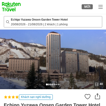
to
MỚI
top
page
Echigo Yuzawa Onsen Garden Tower Hotel
20/08/2026
-
21/08/2026
|
2 khách
|
1 phòng
40
Khách sạn nghỉ dưỡng
Echigo Yuzawa Onsen Garden Tower Hotel