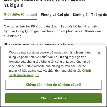
Yukiguni
Giới thiệu tổng quát
Phòng và Gói giá
Đánh giá
Thông ti
Các cơ sở lưu trú KKR do Liên đoàn Hiệp hội Hỗ trợ Nhân viên
Dịch vụ Công Quốc gia điều hành, nhằm phục vụ các thành viên
của hiệp hội.
Thị trấn Yuzawa, Tỉnh Niigata, Nhật Bản
Hiển thị trên bản đồ
Website này sử dụng cookie để nâng cao trải nghiệm người
dùng và phân tích hiệu suất với lưu lượng truy cập trên
Tuyệt vời
Đánh giá:
77
lượt
4.4
website của chúng tôi. Chúng tôi cũng chia sẻ thông tin về
việc bạn sử dụng website của chúng tôi với các đối tác
mạng xã hội, quảng cáo và phân tích của chúng tôi.
Chính
Tiện nghi chỗ nghỉ
sách quyền riêng tư
Bãi đỗ xe
Xông hơi
Spa / Salon
Nhà hàng
Không bán thông tin cá nhân của tôi
Trang chủ
Nhật Bản
Tỉnh Niigata
Thị trấn Yuzawa
Chấp nhận tất cả
Tìm phòng trống
Echigo Yuzawa Onsen KKR Yuzawa Yukiguni