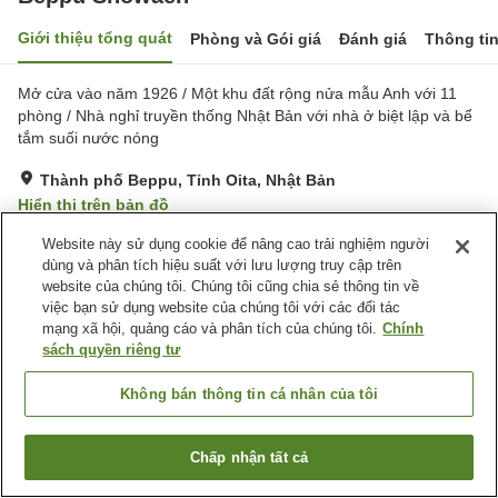
Giới thiệu tổng quát
Phòng và Gói giá
Đánh giá
Thông ti
Mở cửa vào năm 1926 / Một khu đất rộng nửa mẫu Anh với 11
phòng / Nhà nghỉ truyền thống Nhật Bản với nhà ở biệt lập và bể
tắm suối nước nóng
Thành phố Beppu, Tỉnh Oita, Nhật Bản
Hiển thị trên bản đồ
Xuất sắc
Đánh giá:
10
lượt
4.9
Website này sử dụng cookie để nâng cao trải nghiệm người
dùng và phân tích hiệu suất với lưu lượng truy cập trên
website của chúng tôi. Chúng tôi cũng chia sẻ thông tin về
Tiện nghi chỗ nghỉ
việc bạn sử dụng website của chúng tôi với các đối tác
mạng xã hội, quảng cáo và phân tích của chúng tôi.
Chính
Dịch Vụ Đưa Đón
Giao Hàng Tận Nhà
sách quyền riêng tư
Dịch Vụ Gọi Đánh Thức
Máy FAX
Không bán thông tin cá nhân của tôi
Trang chủ
Nhật Bản
Tỉnh Oita
Thành phố Beppu
Beppu Showaen
Chấp nhận tất cả
Tìm phòng trống