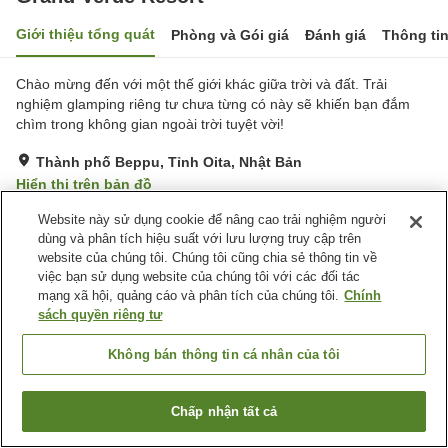
Giới thiệu tổng quát
Phòng và Gói giá
Đánh giá
Thông ti
Chào mừng đến với một thế giới khác giữa trời và đất. Trải
nghiệm glamping riêng tư chưa từng có này sẽ khiến bạn đắm
chìm trong không gian ngoài trời tuyệt vời!
Thành phố Beppu, Tỉnh Oita, Nhật Bản
Hiển thị trên bản đồ
Tuyệt vời
Đánh giá:
19
lượt
4.6
Website này sử dụng cookie để nâng cao trải nghiệm người
dùng và phân tích hiệu suất với lưu lượng truy cập trên
website của chúng tôi. Chúng tôi cũng chia sẻ thông tin về
Tiện nghi chỗ nghỉ
việc bạn sử dụng website của chúng tôi với các đối tác
mạng xã hội, quảng cáo và phân tích của chúng tôi.
Chính
Bãi đỗ xe
Thân thiện với thú cưng
sách quyền riêng tư
Máy bán hàng tự động
Cửa hàng
Không bán thông tin cá nhân của tôi
Trang chủ
Nhật Bản
Tỉnh Oita
Thành phố Beppu
Grand Verde Resort
Chấp nhận tất cả
Tìm phòng trống