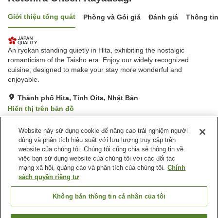
Giới thiệu tổng quát
Phòng và Gói giá
Đánh giá
Thông ti
An ryokan standing quietly in Hita, exhibiting the nostalgic
romanticism of the Taisho era. Enjoy our widely recognized
cuisine, designed to make your stay more wonderful and
enjoyable.
Thành phố Hita, Tỉnh Oita, Nhật Bản
Hiển thị trên bản đồ
Xuất sắc
Đánh giá:
47
lượt
4.7
Website này sử dụng cookie để nâng cao trải nghiệm người
dùng và phân tích hiệu suất với lưu lượng truy cập trên
website của chúng tôi. Chúng tôi cũng chia sẻ thông tin về
Tiện nghi chỗ nghỉ
việc bạn sử dụng website của chúng tôi với các đối tác
Giao Hàng Tận Nhà
Yêu Cầu Bữa Ăn Riêng
mạng xã hội, quảng cáo và phân tích của chúng tôi.
Chính
(Dành Cho Người Dị Ứng)
sách quyền riêng tư
Phòng ăn riêng
Nhà Tắm Lộ Thiên (Có
Nước Nóng)
Không bán thông tin cá nhân của tôi