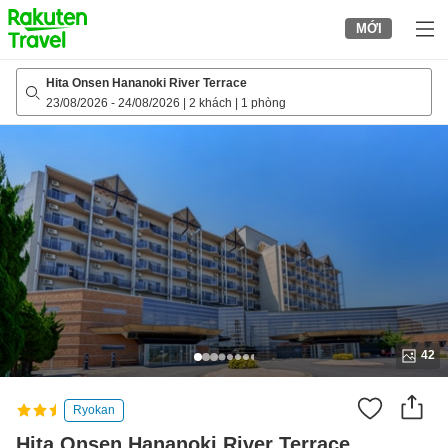
to
MỚI
top
page
Hita Onsen Hananoki River Terrace
23/08/2026
-
24/08/2026
|
2 khách
|
1 phòng
42
Ryokan
Hita Onsen Hananoki River Terrace