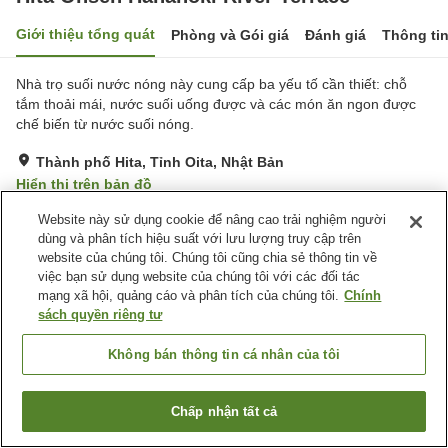
Giới thiệu tổng quát
Phòng và Gói giá
Đánh giá
Thông ti
Nhà trọ suối nước nóng này cung cấp ba yếu tố cần thiết: chỗ
tắm thoải mái, nước suối uống được và các món ăn ngon được
chế biến từ nước suối nóng.
Thành phố Hita, Tỉnh Oita, Nhật Bản
Hiển thị trên bản đồ
Tuyệt vời
Đánh giá:
592
lượt
4.3
Website này sử dụng cookie để nâng cao trải nghiệm người
dùng và phân tích hiệu suất với lưu lượng truy cập trên
website của chúng tôi. Chúng tôi cũng chia sẻ thông tin về
Tiện nghi chỗ nghỉ
việc bạn sử dụng website của chúng tôi với các đối tác
mạng xã hội, quảng cáo và phân tích của chúng tôi.
Chính
Bãi đỗ xe
Xông hơi
sách quyền riêng tư
Nhà hàng
Máy bán hàng tự động
Không bán thông tin cá nhân của tôi
Trang chủ
Nhật Bản
Tỉnh Oita
Thành phố Hita
Hita Onsen Hananoki River Terrace
Chấp nhận tất cả
Tìm phòng trống