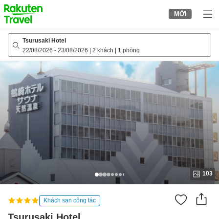
to
MỚI
top
page
Tsurusaki Hotel
22/08/2026
-
23/08/2026
|
2 khách
|
1 phòng
103
Khách sạn công tác
Tsurusaki Hotel