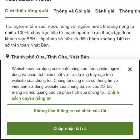
Giới thiệu tổng quát
Phòng và Gói giá
Đánh giá
Thông ti
Trải nghiệm tắm suối nước nóng với nguồn nước khoáng nóng tự
nhiên 100%, chảy trực tiếp từ mạch nguồn. Trực thuộc tập đoàn
khách sạn BBH - tập đoàn sở hữu và điều hành khoảng 140 cơ
sở trên toàn Nhật Bản.
Thành phố Oita, Tỉnh Oita, Nhật Bản
Hiển thị trên bản đồ
Website này sử dụng cookie để nâng cao trải nghiệm người
Tốt
Đánh giá:
274
lượt
3.7
dùng và phân tích hiệu suất với lưu lượng truy cập trên
website của chúng tôi. Chúng tôi cũng chia sẻ thông tin về
việc bạn sử dụng website của chúng tôi với các đối tác
Tiện nghi chỗ nghỉ
mạng xã hội, quảng cáo và phân tích của chúng tôi.
Chính
sách quyền riêng tư
Bãi đỗ xe
Bể sục
Xông hơi
Spa / Salon
Không bán thông tin cá nhân của tôi
Trang chủ
Nhật Bản
Tỉnh Oita
Thành phố Oita
Chấp nhận tất cả
Tsurusaki Hotel
Tìm phòng trống