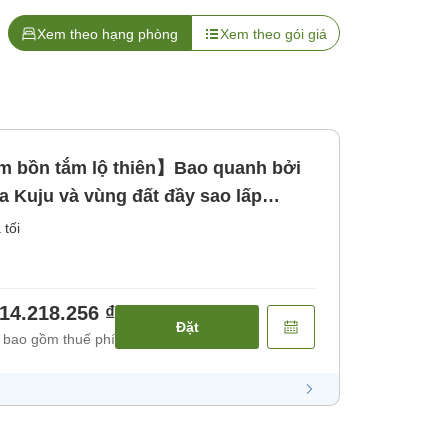
Xem theo hạng phòng
Xem theo gói giá
èm bồn tắm lộ thiên】Bao quanh bởi
ủa Kuju và vùng đất đầy sao lấp
ối cao cấp [Bữa sáng] [Bữa tối]
 tối
14.218.256 ₫
Đặt
 bao gồm thuế phí