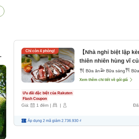
Chỉ còn
4
phòng!
【Nhà nghỉ biệt lập k
thiên nhiên hùng vĩ c
lánh... Kế hoạch bữa t
Bữa ăn
Bữa sáng
Bữa
Xem thêm chi tiết về gói giá
Ưu đãi đặc biệt của Rakuten
Flash Coupon
Giá:
1
đêm
|
|
Đã
Áp dụng 2 mã
giảm
2.736.930 ₫