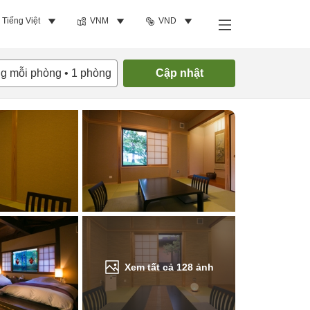
Tiếng Việt
VNM
VND
Tìm phòng trống
ng mỗi phòng
•
1
phòng
Cập nhật
Xem tất cả
128
ảnh