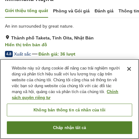
Giới thiệu tổng quát
Phòng và Gói giá
Đánh giá
Thông ti
An inn surrounded by great nature.
Thành phố Taketa, Tỉnh Oita, Nhật Bản
Hiển thị trên bản đồ
Xuất sắc
Đánh giá:
36
lượt
4.8
Website này sử dụng cookie để nâng cao trải nghiệm người
Tiện nghi chỗ nghỉ
dùng và phân tích hiệu suất với lưu lượng truy cập trên
website của chúng tôi. Chúng tôi cũng chia sẻ thông tin về
Bãi đỗ xe
Quầy ăn nhẹ về đêm
việc bạn sử dụng website của chúng tôi với các đối tác
Quầy izakaya
Cửa hàng
mạng xã hội, quảng cáo và phân tích của chúng tôi.
Chính
sách quyền riêng tư
Trang chủ
Nhật Bản
Tỉnh Oita
Thành phố Taketa
Minshuku Kujira
Không bán thông tin cá nhân của tôi
Chấp nhận tất cả
Tìm phòng trống