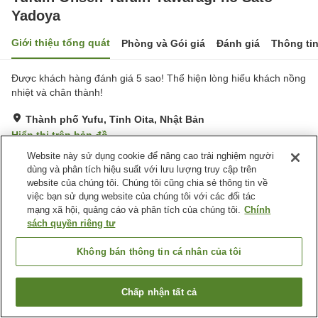
Yadoya
Giới thiệu tổng quát
Phòng và Gói giá
Đánh giá
Thông ti
Được khách hàng đánh giá 5 sao! Thể hiện lòng hiếu khách nồng
nhiệt và chân thành!
Thành phố Yufu, Tỉnh Oita, Nhật Bản
Hiển thị trên bản đồ
Website này sử dụng cookie để nâng cao trải nghiệm người
Xuất sắc
Đánh giá:
64
lượt
4.9
dùng và phân tích hiệu suất với lưu lượng truy cập trên
website của chúng tôi. Chúng tôi cũng chia sẻ thông tin về
Tiện nghi chỗ nghỉ
việc bạn sử dụng website của chúng tôi với các đối tác
mạng xã hội, quảng cáo và phân tích của chúng tôi.
Chính
Wi-Fi
Hoàn toàn không hút thuốc
sách quyền riêng tư
Khu hút thuốc riêng
Máy bán hàng tự động
Không bán thông tin cá nhân của tôi
Trang chủ
Nhật Bản
Tỉnh Oita
Thành phố Yufu
Yufuin Onsen Yufuin Yawaragi no Sato Yadoya
Chấp nhận tất cả
Tìm phòng trống