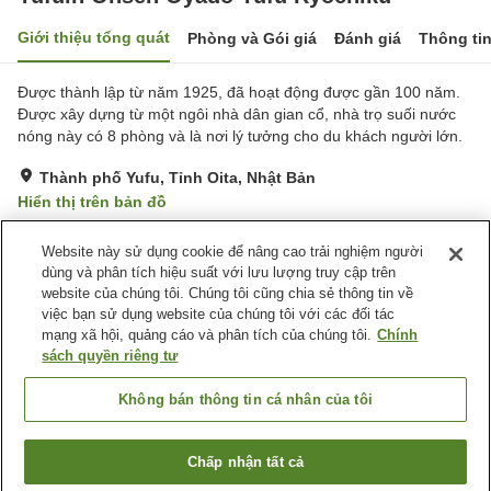
Giới thiệu tổng quát
Phòng và Gói giá
Đánh giá
Thông ti
Được thành lập từ năm 1925, đã hoạt động được gần 100 năm.
Được xây dựng từ một ngôi nhà dân gian cổ, nhà trọ suối nước
nóng này có 8 phòng và là nơi lý tưởng cho du khách người lớn.
Thành phố Yufu, Tỉnh Oita, Nhật Bản
Hiển thị trên bản đồ
Tuyệt vời
Đánh giá:
39
lượt
4.3
Website này sử dụng cookie để nâng cao trải nghiệm người
dùng và phân tích hiệu suất với lưu lượng truy cập trên
website của chúng tôi. Chúng tôi cũng chia sẻ thông tin về
Tiện nghi chỗ nghỉ
việc bạn sử dụng website của chúng tôi với các đối tác
Bãi đỗ xe
Nhà Tắm Lộ Thiên (Có
mạng xã hội, quảng cáo và phân tích của chúng tôi.
Chính
Nước Nóng)
sách quyền riêng tư
Nhà Tắm Công Cộng (Có
Giao Hàng Tận Nhà
nước nóng)
Không bán thông tin cá nhân của tôi
Trang chủ
Nhật Bản
Tỉnh Oita
Thành phố Yufu
Chấp nhận tất cả
Tìm phòng trống
Yufuin Onsen Oyado Yufu Ryochiku