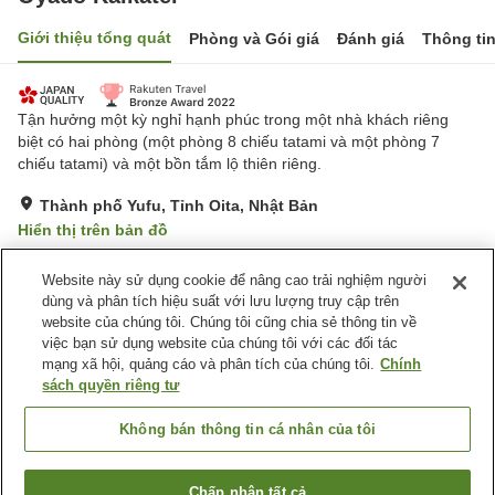
Giới thiệu tổng quát
Phòng và Gói giá
Đánh giá
Thông ti
Tận hưởng một kỳ nghỉ hạnh phúc trong một nhà khách riêng
biệt có hai phòng (một phòng 8 chiếu tatami và một phòng 7
chiếu tatami) và một bồn tắm lộ thiên riêng.
Thành phố Yufu, Tỉnh Oita, Nhật Bản
Hiển thị trên bản đồ
Tuyệt vời
Đánh giá:
68
lượt
4.5
Website này sử dụng cookie để nâng cao trải nghiệm người
dùng và phân tích hiệu suất với lưu lượng truy cập trên
website của chúng tôi. Chúng tôi cũng chia sẻ thông tin về
Tiện nghi chỗ nghỉ
việc bạn sử dụng website của chúng tôi với các đối tác
Bãi đỗ xe
Nhà Tắm Lộ Thiên (Có
mạng xã hội, quảng cáo và phân tích của chúng tôi.
Chính
Nước Nóng)
sách quyền riêng tư
Nhà Tắm Công Cộng (Có
Giao Hàng Tận Nhà
nước nóng)
Không bán thông tin cá nhân của tôi
Trang chủ
Nhật Bản
Tỉnh Oita
Thành phố Yufu
Chấp nhận tất cả