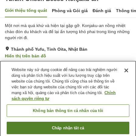
Giới thiệu tổng quát
Phòng và Gói giá
Đánh giá
Thông ti
Một nơi mà quá khứ và hiện tại gặp gỡ. Konjaku-an nồng nhiệt
chào đón du khách và để lại ấn tượng khó phai trong lòng những
người rời đi.
Thành phố Yufu, Tỉnh Oita, Nhật Bản
Hiển thị trên bản đồ
Tuyệt vời
Đánh giá:
8
lượt
4.5
Website này sử dụng cookie để nâng cao trải nghiệm người
dùng và phân tích hiệu suất với lưu lượng truy cập trên
website của chúng tôi. Chúng tôi cũng chia sẻ thông tin về
Tiện nghi chỗ nghỉ
việc bạn sử dụng website của chúng tôi với các đối tác
Bãi đỗ xe
Nhà Tắm Lộ Thiên (Có
mạng xã hội, quảng cáo và phân tích của chúng tôi.
Chính
Nước Nóng)
sách quyền riêng tư
Nhà Tắm Công Cộng (Có
Dịch Vụ Đưa Đón
nước nóng)
Không bán thông tin cá nhân của tôi
Trang chủ
Nhật Bản
Tỉnh Oita
Thành phố Yufu
Chấp nhận tất cả
Tìm phòng trống
Yufuin Onsen Besso Konjaku-an