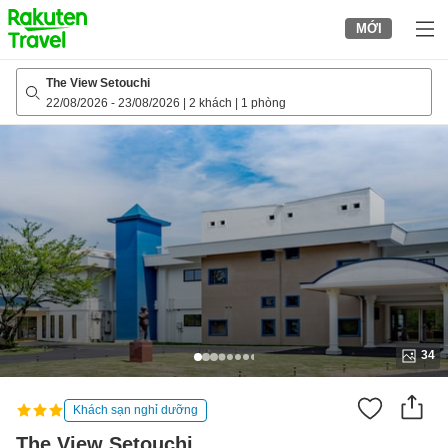
to
MỚI
top
page
The View Setouchi
22/08/2026
-
23/08/2026
|
2 khách
|
1 phòng
34
Khách sạn nghỉ dưỡng
The View Setouchi