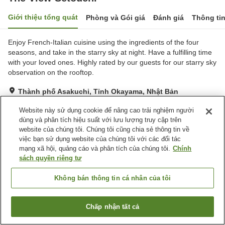
Giới thiệu tổng quát
Phòng và Gói giá
Đánh giá
Thông ti
Enjoy French-Italian cuisine using the ingredients of the four
seasons, and take in the starry sky at night. Have a fulfilling time
with your loved ones. Highly rated by our guests for our starry sky
observation on the rooftop.
Thành phố Asakuchi, Tỉnh Okayama, Nhật Bản
Hiển thị trên bản đồ
Website này sử dụng cookie để nâng cao trải nghiệm người
Tuyệt vời
Đánh giá:
107
lượt
4.4
dùng và phân tích hiệu suất với lưu lượng truy cập trên
website của chúng tôi. Chúng tôi cũng chia sẻ thông tin về
việc bạn sử dụng website của chúng tôi với các đối tác
Tiện nghi chỗ nghỉ
mạng xã hội, quảng cáo và phân tích của chúng tôi.
Chính
sách quyền riêng tư
Bãi đỗ xe
Bể sục
Nhà hàng
Lounge
Không bán thông tin cá nhân của tôi
Trang chủ
Nhật Bản
Tỉnh Okayama
Thành phố Asakuchi
Chấp nhận tất cả
The View Setouchi
Tìm phòng trống