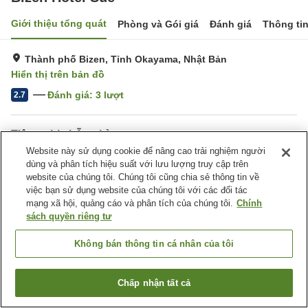
Giới thiệu tổng quát
Phòng và Gói giá
Đánh giá
Thông ti
Thành phố Bizen, Tỉnh Okayama, Nhật Bản
Hiển thị trên bản đồ
Đánh giá:
3
lượt
2.7
Tiện nghi chỗ nghỉ
Website này sử dụng cookie để nâng cao trải nghiệm người
Bãi đỗ xe
dùng và phân tích hiệu suất với lưu lượng truy cập trên
website của chúng tôi. Chúng tôi cũng chia sẻ thông tin về
Trang chủ
việc bạn sử dụng website của chúng tôi với các đối tác
Nhật Bản
Tỉnh Okayama
Thành phố Bizen
Bizen Hotel Sue
mạng xã hội, quảng cáo và phân tích của chúng tôi.
Chính
sách quyền riêng tư
Không bán thông tin cá nhân của tôi
Chấp nhận tất cả
Tìm phòng trống