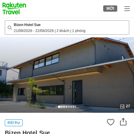
to
MỚI
top
page
Bizen Hotel Sue
21/08/2026
-
22/08/2026
|
2 khách
|
1 phòng
27
Biệt thự
Bizen Hotel Sue