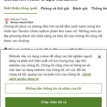
Giới thiệu tổng quát
Phòng và Gói giá
Đánh giá
Thông ti
Chúng tôi phục vụ phòng tắm hơi và bể tắm suối nước nóng lớn
nhân tạo Tensho chứa radium phân khu nam nữ. Những món ăn
địa phương dành cho bữa sáng và bữa tối của chúng tôi cũng rất
được ưa chuộng.
Thành phố Kurashiki, Tỉnh Okayama, Nhật Bản
Hiển thị trên bản đồ
Website này sử dụng cookie để nâng cao trải nghiệm người
dùng và phân tích hiệu suất với lưu lượng truy cập trên
Rất tốt
Đánh giá:
878
lượt
4.1
website của chúng tôi. Chúng tôi cũng chia sẻ thông tin về
việc bạn sử dụng website của chúng tôi với các đối tác
mạng xã hội, quảng cáo và phân tích của chúng tôi.
Chính
Tiện nghi chỗ nghỉ
sách quyền riêng tư
Xông hơi
Spa / Salon
Nhà hàng
Lounge
Không bán thông tin cá nhân của tôi
Trang chủ
Nhật Bản
Tỉnh Okayama
Thành phố Kurashiki
Chấp nhận tất cả
Tìm phòng trống
Centurion Hotel & Spa Kurashiki