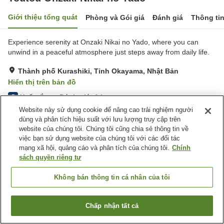
Giới thiệu tổng quát
Phòng và Gói giá
Đánh giá
Thông ti
Experience serenity at Onzaki Nikai no Yado, where you can
unwind in a peaceful atmosphere just steps away from daily life.
Thành phố Kurashiki, Tỉnh Okayama, Nhật Bản
Hiển thị trên bản đồ
Xuất sắc
Đánh giá:
1
lượt
5
Website này sử dụng cookie để nâng cao trải nghiệm người
dùng và phân tích hiệu suất với lưu lượng truy cập trên
Tiện nghi chỗ nghỉ
website của chúng tôi. Chúng tôi cũng chia sẻ thông tin về
việc bạn sử dụng website của chúng tôi với các đối tác
Wi-Fi
Hoàn toàn không hút thuốc
mạng xã hội, quảng cáo và phân tích của chúng tôi.
Chính
Nước nóng (có sẵn 24/7)
Bình nóng lạnh
sách quyền riêng tư
Trang chủ
Nhật Bản
Tỉnh Okayama
Thành phố Kurashiki
Không bán thông tin cá nhân của tôi
Toutou Onzaki Nikai no Yado
Chấp nhận tất cả
Tìm phòng trống