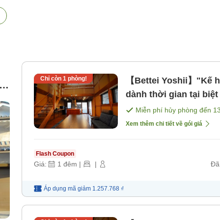
Chỉ còn
1
phòng!
【Bettei Yoshii】"Kế h
dành thời gian tại biệ
bao gồm bữa ăn]
Miễn phí hủy phòng đến
1
Xem thêm chi tiết về gói giá
Flash Coupon
Giá:
1
đêm
|
|
Đã
Áp dụng mã
giảm
1.257.768 ₫