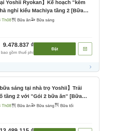
ại Yoshii Ryokan】Kế hoạch "kèm
hà nghỉ kiểu Machiya tầng 2 [Bữa
3 Th08
Bữa ăn
Bữa sáng
9.478.837 ₫
Đặt
 bao gồm thuế phí
ữa sáng tại nhà trọ Yoshii】Trải
ố tầng 2 với "Gói 2 bữa ăn" [Bữa
3 Th08
Bữa ăn
Bữa sáng
Bữa tối
13.489.115 ₫