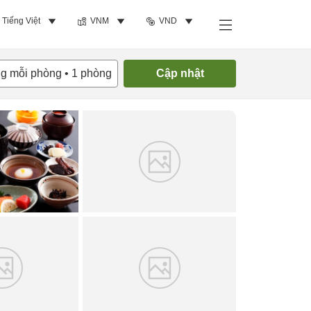
Tiếng Việt
VNM
VND
Tìm phòng trống
ng mỗi phòng
•
1
phòng
Cập nhật