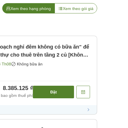
Xem theo hạng phòng
Xem theo gói giá
oạch nghỉ đêm không có bữa ăn" để
t thự cho thuê trên tầng 2 củ [Không
3 Th08
Không bữa ăn
8.385.125 ₫
Đặt
 bao gồm thuế phí