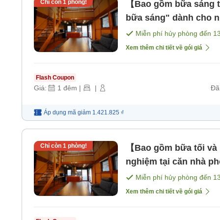
Chỉ còn
1
phòng!
【Bao gồm bữa sáng t
bữa sáng" dành cho n
sáng]
Miễn phí hủy phòng đến
1
Xem thêm chi tiết về gói giá
Flash Coupon
Giá:
1
đêm
|
|
Đã
Áp dụng mã
giảm
1.421.825 ₫
Chỉ còn
1
phòng!
【Bao gồm bữa tối và b
nghiệm tại căn nhà ph
sáng] [Bữa tối]
Miễn phí hủy phòng đến
1
Xem thêm chi tiết về gói giá