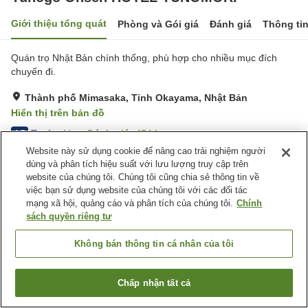
Giới thiệu tổng quát
Phòng và Gói giá
Đánh giá
Thông ti
Quán trọ Nhật Bản chính thống, phù hợp cho nhiều mục đích
chuyến đi.
Thành phố Mimasaka, Tỉnh Okayama, Nhật Bản
Hiển thị trên bản đồ
Tuyệt vời
Đánh giá:
454
lượt
4.5
Website này sử dụng cookie để nâng cao trải nghiệm người
dùng và phân tích hiệu suất với lưu lượng truy cập trên
Tiện nghi chỗ nghỉ
website của chúng tôi. Chúng tôi cũng chia sẻ thông tin về
việc bạn sử dụng website của chúng tôi với các đối tác
Bãi đỗ xe
Spa / Salon
mạng xã hội, quảng cáo và phân tích của chúng tôi.
Chính
Lounge
Cafe
sách quyền riêng tư
Trang chủ
Nhật Bản
Tỉnh Okayama
Thành phố Mimasaka
Không bán thông tin cá nhân của tôi
Yunogo Onsen Hotel Yunomori Bishunkaku
Chấp nhận tất cả
Tìm phòng trống