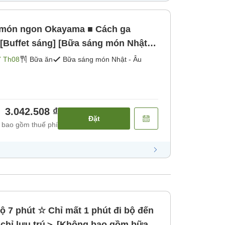
 món ngon Okayama ■ Cách ga
[Buffet sáng] [Bữa sáng món Nhật -
7 Th08
Bữa ăn
Bữa sáng món Nhật - Âu
3.042.508 ₫
Đặt
 bao gồm thuế phí
 7 phút ☆ Chỉ mất 1 phút đi bộ đến
chỉ lưu trú＞ [Không bao gồm bữa