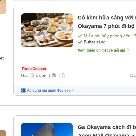
Có kèm bữa sáng với
Okayama 7 phút đi bộ 
Âu]
Miễn phí hủy phòng đến
1
Buffet sáng
Xem thêm chi tiết về gói giá
et
Flash Coupon
Giá:
1
đêm
|
|
Đã
Áp dụng mã
giảm
456.376 ₫
Ga Okayama cách đi bộ
Aeon Mall Okayama ＜