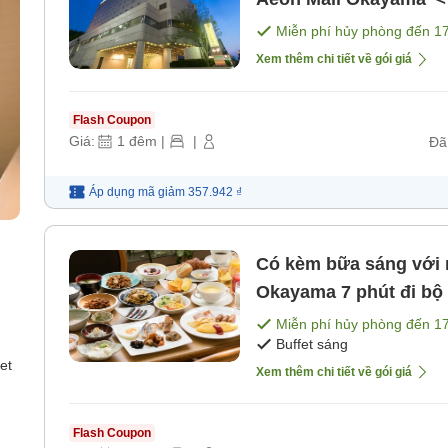
ăn]
Miễn phí hủy phòng đến
1
Xem thêm chi tiết về gói giá
Flash Coupon
Giá:
1
đêm
|
|
Đã
Áp dụng mã
giảm
357.942 ₫
Có kèm bữa sáng với
Okayama 7 phút đi bộ 
Âu]
Miễn phí hủy phòng đến
1
Buffet sáng
et
Xem thêm chi tiết về gói giá
Flash Coupon