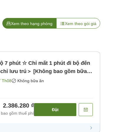
Xem theo hạng phòng
Xem theo gói giá
 7 phút ☆ Chỉ mất 1 phút đi bộ đến
chỉ lưu trú＞ [Không bao gồm bữa
7 Th08
Không bữa ăn
2.386.280 ₫
Đặt
 bao gồm thuế phí