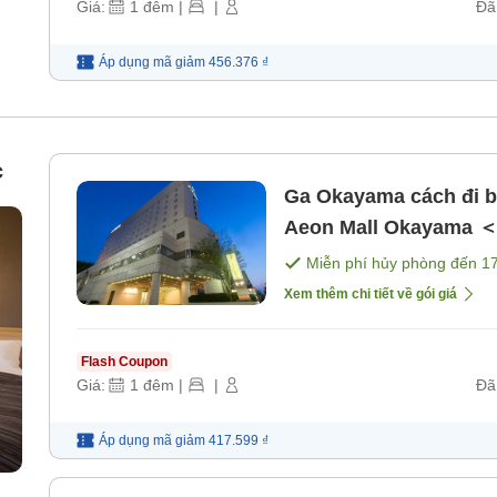
Giá:
1
đêm
|
|
Đã
Áp dụng mã
giảm
456.376 ₫
c
Ga Okayama cách đi bộ
Aeon Mall Okayama ＜
ăn]
Miễn phí hủy phòng đến
1
Xem thêm chi tiết về gói giá
Flash Coupon
Giá:
1
đêm
|
|
Đã
Áp dụng mã
giảm
417.599 ₫