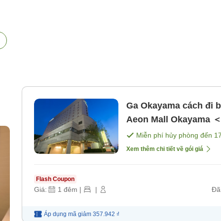
Ga Okayama cách đi bộ
Aeon Mall Okayama ＜
ăn]
Miễn phí hủy phòng đến
1
Xem thêm chi tiết về gói giá
Flash Coupon
Giá:
1
đêm
|
|
Đã
Áp dụng mã
giảm
357.942 ₫