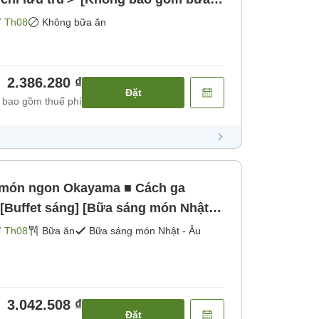
7 Th08
Không bữa ăn
2.386.280 ₫
Đặt
 bao gồm thuế phí
 món ngon Okayama ■ Cách ga
[Buffet sáng] [Bữa sáng món Nhật -
7 Th08
Bữa ăn
Bữa sáng món Nhật - Âu
3.042.508 ₫
Đặt