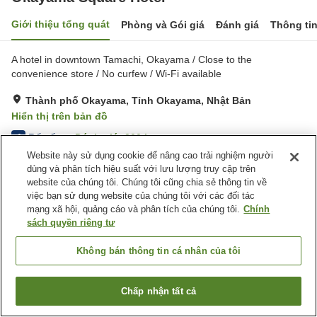
Giới thiệu tổng quát
Phòng và Gói giá
Đánh giá
Thông ti
A hotel in downtown Tamachi, Okayama / Close to the
convenience store / No curfew / Wi-Fi available
Thành phố Okayama, Tỉnh Okayama, Nhật Bản
Hiển thị trên bản đồ
Rất tốt
Đánh giá:
200
lượt
4
Website này sử dụng cookie để nâng cao trải nghiệm người
dùng và phân tích hiệu suất với lưu lượng truy cập trên
Tiện nghi chỗ nghỉ
website của chúng tôi. Chúng tôi cũng chia sẻ thông tin về
việc bạn sử dụng website của chúng tôi với các đối tác
Bãi đỗ xe
Spa / Salon
mạng xã hội, quảng cáo và phân tích của chúng tôi.
Chính
Máy bán hàng tự động
Giặt ủi có phí
sách quyền riêng tư
Trang chủ
Nhật Bản
Tỉnh Okayama
Thành phố Okayama
Không bán thông tin cá nhân của tôi
Okayama Square Hotel
Chấp nhận tất cả
Tìm phòng trống