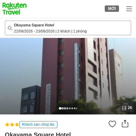
to
MỚI
top
page
Okayama Square Hotel
22/08/2026
-
23/08/2026
|
2 khách
|
1 phòng
26
Khách sạn công tác
Okayama Square Hotel