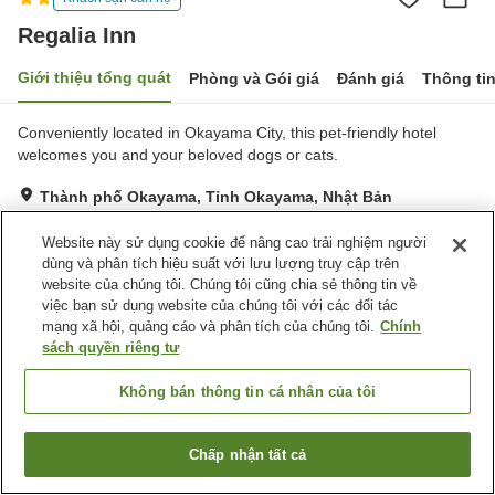
Regalia Inn
Giới thiệu tổng quát
Phòng và Gói giá
Đánh giá
Thông ti
Conveniently located in Okayama City, this pet-friendly hotel
welcomes you and your beloved dogs or cats.
Thành phố Okayama, Tỉnh Okayama, Nhật Bản
Hiển thị trên bản đồ
Website này sử dụng cookie để nâng cao trải nghiệm người
Rất tốt
Đánh giá:
19
lượt
3.9
dùng và phân tích hiệu suất với lưu lượng truy cập trên
website của chúng tôi. Chúng tôi cũng chia sẻ thông tin về
việc bạn sử dụng website của chúng tôi với các đối tác
Tiện nghi chỗ nghỉ
mạng xã hội, quảng cáo và phân tích của chúng tôi.
Chính
sách quyền riêng tư
Thân thiện với thú cưng
Không bán thông tin cá nhân của tôi
Trang chủ
Nhật Bản
Tỉnh Okayama
Thành phố Okayama
Regalia Inn
Chấp nhận tất cả
Tìm phòng trống