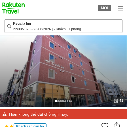
to
MỚI
top
page
Regalia Inn
22/08/2026
-
23/08/2026
|
2 khách
|
1 phòng
41
Hiện không thể đặt chỗ nghỉ này.
Khách sạn căn hộ