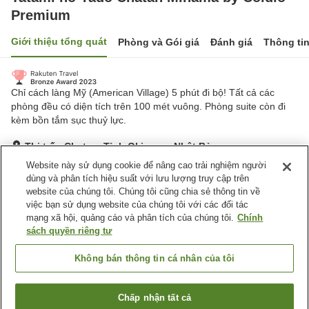
Premium
Giới thiệu tổng quát
Phòng và Gói giá
Đánh giá
Thông ti
Chỉ cách làng Mỹ (American Village) 5 phút đi bộ! Tất cả các
phòng đều có diện tích trên 100 mét vuông. Phòng suite còn đi
kèm bồn tắm sục thuỷ lực.
Thị trấn Chatan, Tỉnh Okinawa, Nhật Bản
Hiển thị trên bản đồ
Website này sử dụng cookie để nâng cao trải nghiệm người
dùng và phân tích hiệu suất với lưu lượng truy cập trên
Tuyệt vời
Đánh giá:
15
lượt
4.6
website của chúng tôi. Chúng tôi cũng chia sẻ thông tin về
việc bạn sử dụng website của chúng tôi với các đối tác
mạng xã hội, quảng cáo và phân tích của chúng tôi.
Chính
Tiện nghi chỗ nghỉ
sách quyền riêng tư
Wi-Fi
Bể sục
Spa / Salon
Hoàn toàn không hút thuốc
Không bán thông tin cá nhân của tôi
Trang chủ
Nhật Bản
Tỉnh Okinawa
Thị trấn Chatan
Chấp nhận tất cả
Tìm phòng trống
Tatami no Yado Chatan Mihama by Coldio Premium