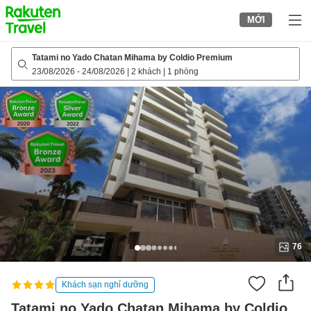
to
MỚI
top
page
Tatami no Yado Chatan Mihama by Coldio Premium
23/08/2026
-
24/08/2026
|
2 khách
|
1 phòng
76
Khách sạn nghỉ dưỡng
Tatami no Yado Chatan Mihama by Coldio