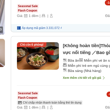
-
1
Seasonal Sale
Flash Coupon
Giá:
1
đêm
|
|
Đã
Áp dụng mã
giảm
3.331.072 ₫
3
Chỉ còn
6
phòng!
[Không hoàn tiền]Thỏ
vực nổi tiếng ／Bao g
Bữa ăn
Miễn phí vé ăn 
Miễn phí trẻ em ngủ cùng 
Bữa sáng (Nhà hàng)
Xem thêm chi tiết về gói giá
Seasonal Sale
-
Flash Coupon
Chỉ chấp nhận thanh toán bằng thẻ tín dụng
Giá:
1
đêm
|
|
Đã