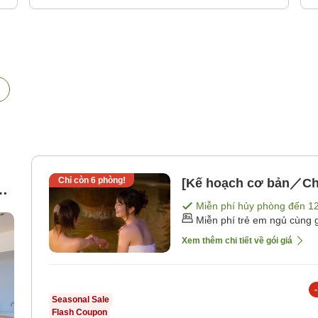
Chỉ còn
6
phòng!
[Kế hoạch cơ bản／Ch
ng
Miễn phí hủy phòng đến
1
Miễn phí trẻ em ngủ cùng 
Xem thêm chi tiết về gói giá
-
Seasonal Sale
Flash Coupon