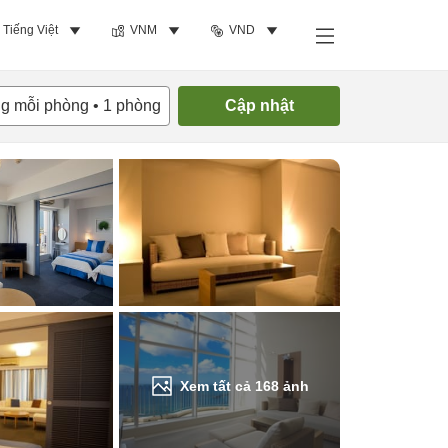
Tiếng Việt
VNM
VND
Tìm phòng trống
ng mỗi phòng
•
1
phòng
Cập nhật
Xem tất cả
168
ảnh