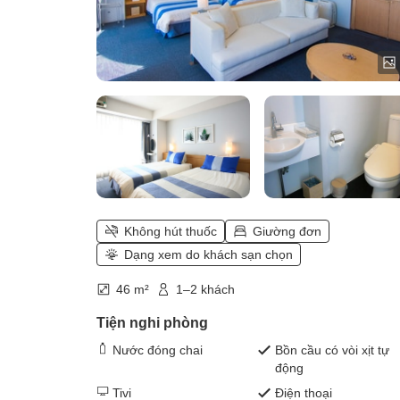
Không hút thuốc
Giường đơn
Dạng xem do khách sạn chọn
46 m²
1–2 khách
Tiện nghi phòng
Nước đóng chai
Bồn cầu có vòi xịt tự
động
Tivi
Điện thoại