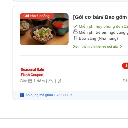
Chỉ còn
6
phòng!
[Gói cơ bản/ Bao gồm 
Miễn phí hủy phòng đến
1
Miễn phí trẻ em ngủ cùng 
Bữa sáng (Nhà hàng)
Xem thêm chi tiết về gói giá
-
1
Seasonal Sale
Flash Coupon
Giá:
1
đêm
|
|
Đã
Áp dụng mã
giảm
1.766.800 ₫