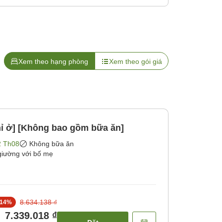
Xem theo hạng phòng
Xem theo gói giá
ỉ ở] [Không bao gồm bữa ăn]
2 Th08
Không bữa ăn
giường với bố mẹ
8.634.138 ₫
14
%
7.339.018 ₫