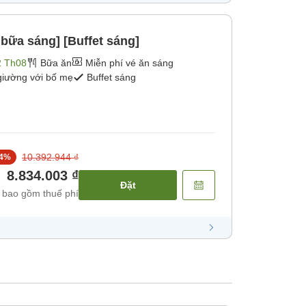
bữa sáng] [Buffet sáng]
2 Th08
Bữa ăn
Miễn phí vé ăn sáng
giường với bố mẹ
Buffet sáng
10.392.944 ₫
4
%
8.834.003 ₫
Đặt
 bao gồm thuế phí