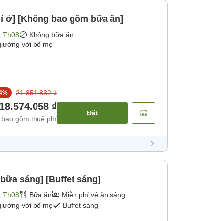
ỉ ở] [Không bao gồm bữa ăn]
2 Th08
Không bữa ăn
giường với bố mẹ
21.851.832 ₫
4
%
18.574.058 ₫
Đặt
 bao gồm thuế phí
bữa sáng] [Buffet sáng]
2 Th08
Bữa ăn
Miễn phí vé ăn sáng
giường với bố mẹ
Buffet sáng