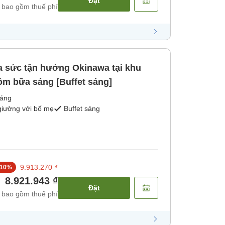
Đặt
 bao gồm thuế phí
a sức tận hưởng Okinawa tại khu
ồm bữa sáng [Buffet sáng]
sáng
giường với bố mẹ
Buffet sáng
9.913.270 ₫
10
%
8.921.943 ₫
Đặt
 bao gồm thuế phí