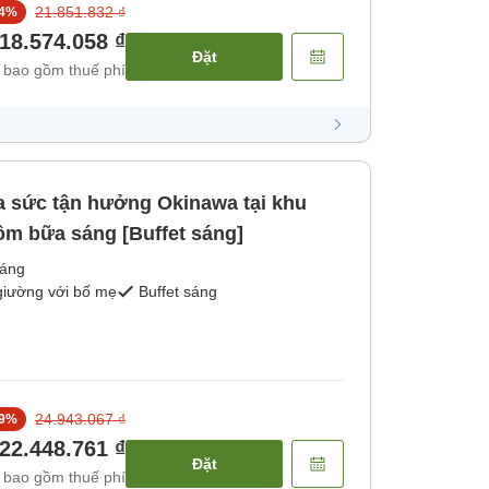
21.851.832 ₫
4
%
18.574.058 ₫
Đặt
 bao gồm thuế phí
a sức tận hưởng Okinawa tại khu
ồm bữa sáng [Buffet sáng]
sáng
giường với bố mẹ
Buffet sáng
24.943.067 ₫
9
%
22.448.761 ₫
Đặt
 bao gồm thuế phí