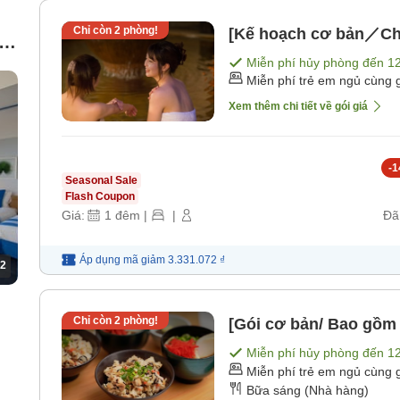
Chỉ còn
2
phòng!
[Kế hoạch cơ bản／Ch
2
Miễn phí hủy phòng đến
1
Miễn phí trẻ em ngủ cùng 
Xem thêm chi tiết về gói giá
-
1
Seasonal Sale
Flash Coupon
Giá:
1
đêm
|
|
Đã
Áp dụng mã
giảm
3.331.072 ₫
2
Chỉ còn
2
phòng!
[Gói cơ bản/ Bao gồm 
Miễn phí hủy phòng đến
1
Miễn phí trẻ em ngủ cùng 
Bữa sáng (Nhà hàng)