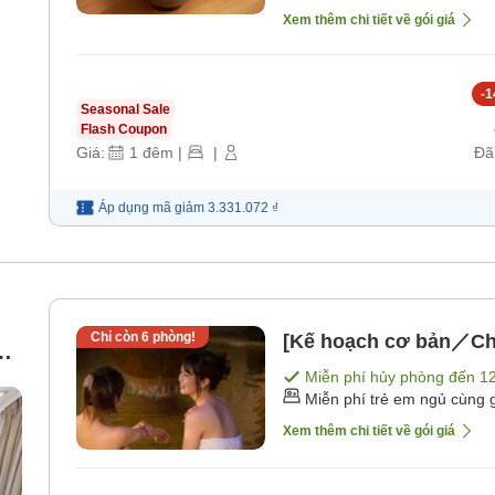
Xem thêm chi tiết về gói giá
-
1
Seasonal Sale
Flash Coupon
Giá:
1
đêm
|
|
Đã
Áp dụng mã
giảm
3.331.072 ₫
Chỉ còn
6
phòng!
[Kế hoạch cơ bản／Ch
ng
Miễn phí hủy phòng đến
1
Miễn phí trẻ em ngủ cùng 
Xem thêm chi tiết về gói giá