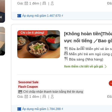
Giá:
1
đêm
|
|
Đã
Áp dụng mã
giảm
1.467.670 ₫
4
Chỉ còn
6
phòng!
[Không hoàn tiền]Thỏ
vực nổi tiếng ／Bao g
Bữa ăn
Miễn phí vé ăn 
Miễn phí trẻ em ngủ cùng 
Bữa sáng (Nhà hàng)
Xem thêm chi tiết về gói giá
Seasonal Sale
-
Flash Coupon
Chỉ chấp nhận thanh toán bằng thẻ tín dụng
Giá:
1
đêm
|
|
Đã
Áp dụng mã
giảm
1.784.288 ₫