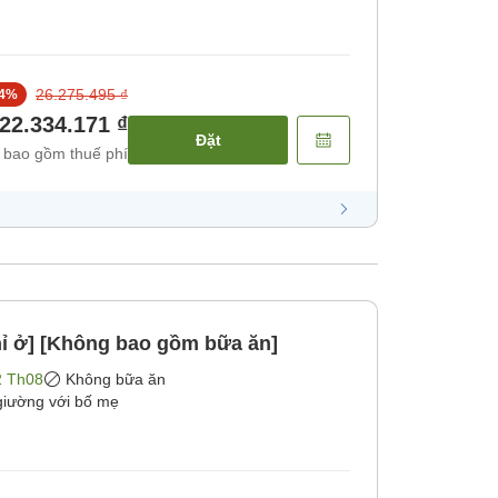
26.275.495 ₫
4
%
22.334.171 ₫
Đặt
 bao gồm thuế phí
ỉ ở] [Không bao gồm bữa ăn]
2 Th08
Không bữa ăn
giường với bố mẹ