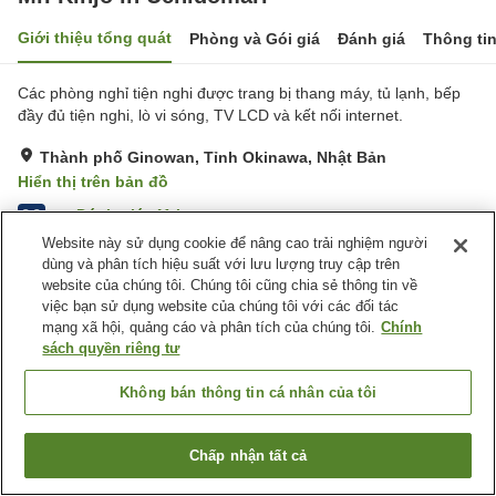
Giới thiệu tổng quát
Phòng và Gói giá
Đánh giá
Thông ti
Các phòng nghỉ tiện nghi được trang bị thang máy, tủ lạnh, bếp
đầy đủ tiện nghi, lò vi sóng, TV LCD và kết nối internet.
Thành phố Ginowan, Tỉnh Okinawa, Nhật Bản
Hiển thị trên bản đồ
Đánh giá:
41
lượt
3.2
Website này sử dụng cookie để nâng cao trải nghiệm người
dùng và phân tích hiệu suất với lưu lượng truy cập trên
Tiện nghi chỗ nghỉ
website của chúng tôi. Chúng tôi cũng chia sẻ thông tin về
việc bạn sử dụng website của chúng tôi với các đối tác
Bãi đỗ xe
mạng xã hội, quảng cáo và phân tích của chúng tôi.
Chính
sách quyền riêng tư
Trang chủ
Nhật Bản
Tỉnh Okinawa
Thành phố Ginowan
Mr. Kinjo in Uchidomari
Không bán thông tin cá nhân của tôi
Chấp nhận tất cả
Tìm phòng trống