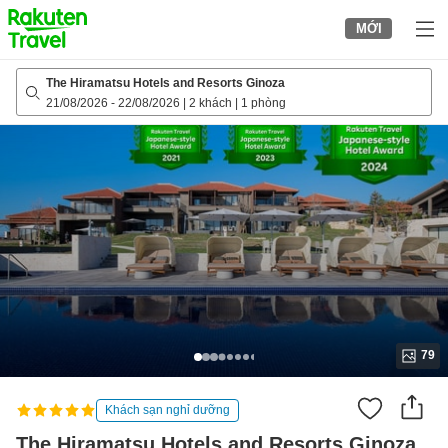
to
MỚI
top
page
The Hiramatsu Hotels and Resorts Ginoza
21/08/2026
-
22/08/2026
|
2 khách
|
1 phòng
79
Khách sạn nghỉ dưỡng
The Hiramatsu Hotels and Resorts Ginoza