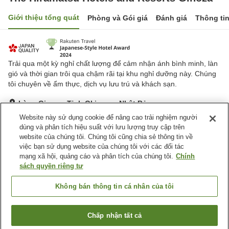
Giới thiệu tổng quát
Phòng và Gói giá
Đánh giá
Thông ti
Trải qua một kỳ nghỉ chất lượng để cảm nhận ánh bình minh, làn
gió và thời gian trôi qua chậm rãi tại khu nghỉ dưỡng này. Chúng
tôi chuyên về ẩm thực, dịch vụ lưu trú và khách sạn.
Làng Ginoza, Tỉnh Okinawa, Nhật Bản
Hiển thị trên bản đồ
Website này sử dụng cookie để nâng cao trải nghiệm người
dùng và phân tích hiệu suất với lưu lượng truy cập trên
Xuất sắc
Đánh giá:
38
lượt
4.7
website của chúng tôi. Chúng tôi cũng chia sẻ thông tin về
việc bạn sử dụng website của chúng tôi với các đối tác
mạng xã hội, quảng cáo và phân tích của chúng tôi.
Chính
Tiện nghi chỗ nghỉ
sách quyền riêng tư
Wi-Fi
Bể sục
Spa / Salon
Nhà hàng
Không bán thông tin cá nhân của tôi
Trang chủ
Nhật Bản
Tỉnh Okinawa
Làng Ginoza
Chấp nhận tất cả
Tìm phòng trống
The Hiramatsu Hotels and Resorts Ginoza