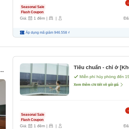
-
Seasonal Sale
Flash Coupon
Giá:
1
đêm
|
|
Đã
Áp dụng mã
giảm
946.558 ₫
Tiêu chuẩn - chỉ ở [K
ng
Miễn phí hủy phòng đến
1
Xem thêm chi tiết về gói giá
-
Seasonal Sale
Flash Coupon
Giá:
1
đêm
|
|
Đã