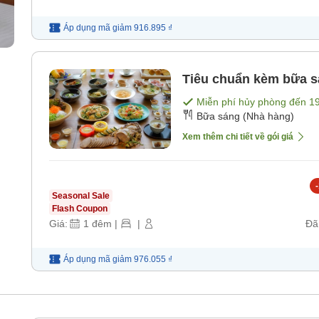
Áp dụng mã
giảm
916.895 ₫
Tiêu chuẩn kèm bữa sá
Miễn phí hủy phòng đến
1
Bữa sáng (Nhà hàng)
Xem thêm chi tiết về gói giá
-
Seasonal Sale
Flash Coupon
Giá:
1
đêm
|
|
Đã
Áp dụng mã
giảm
976.055 ₫