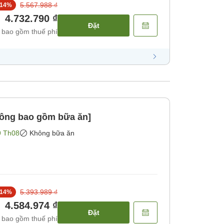
5.567.988 ₫
14
%
4.732.790 ₫
Đặt
 bao gồm thuế phí
hông bao gồm bữa ăn]
9 Th08
Không bữa ăn
5.393.989 ₫
14
%
4.584.974 ₫
Đặt
 bao gồm thuế phí