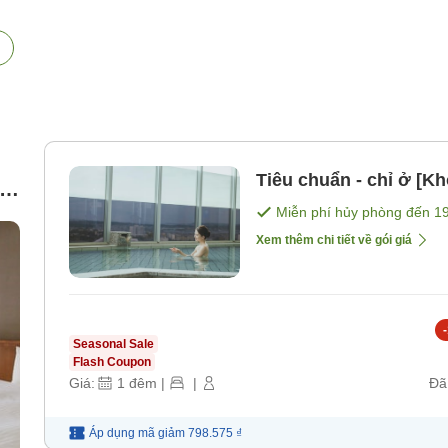
Tiêu chuẩn - chỉ ở [K
ng
Miễn phí hủy phòng đến
1
ng
Xem thêm chi tiết về gói giá
-
Seasonal Sale
Flash Coupon
Giá:
1
đêm
|
|
Đã
Áp dụng mã
giảm
798.575 ₫