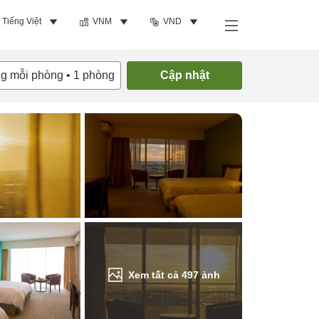
Tiếng Việt
VNM
VND
Tìm phòng trống
ng mỗi phòng
•
1
phòng
Cập nhật
Xem tất cả
497
ảnh