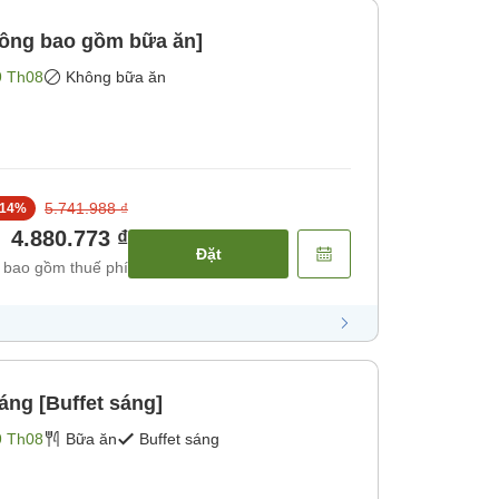
hông bao gồm bữa ăn]
9 Th08
Không bữa ăn
5.741.988 ₫
14
%
4.880.773 ₫
Đặt
 bao gồm thuế phí
ng [Buffet sáng]
9 Th08
Bữa ăn
Buffet sáng