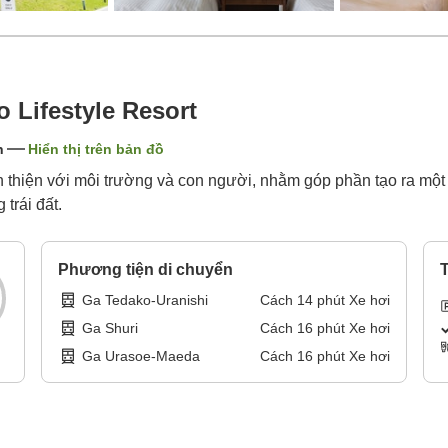
 Lifestyle Resort
n
Hiển thị trên bản đồ
n thiện với môi trường và con người, nhằm góp phần tạo ra mộ
trái đất.
Phương tiện di chuyển
T
Ga Tedako-Uranishi
Cách
14
phút
Xe hơi
Ga Shuri
Cách
16
phút
Xe hơi
Ga Urasoe-Maeda
Cách
16
phút
Xe hơi