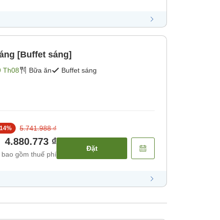
ng [Buffet sáng]
9 Th08
Bữa ăn
Buffet sáng
5.741.988 ₫
14
%
4.880.773 ₫
Đặt
 bao gồm thuế phí