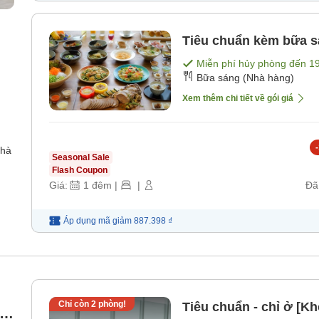
Tiêu chuẩn kèm bữa sá
Miễn phí hủy phòng đến
1
Bữa sáng (Nhà hàng)
Xem thêm chi tiết về gói giá
-
nhà
Seasonal Sale
Flash Coupon
Giá:
1
đêm
|
|
Đã
Áp dụng mã
giảm
887.398 ₫
Chỉ còn
2
phòng!
Tiêu chuẩn - chỉ ở [K