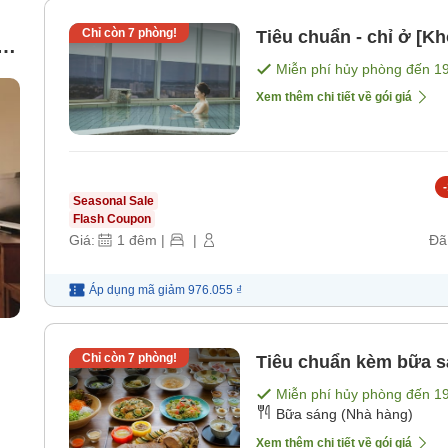
Chỉ còn
7
phòng!
Tiêu chuẩn - chỉ ở [K
Miễn phí hủy phòng đến
1
ng
Xem thêm chi tiết về gói giá
-
Seasonal Sale
Flash Coupon
Giá:
1
đêm
|
|
Đã
Áp dụng mã
giảm
976.055 ₫
Chỉ còn
7
phòng!
Tiêu chuẩn kèm bữa sá
Miễn phí hủy phòng đến
1
Bữa sáng (Nhà hàng)
Xem thêm chi tiết về gói giá