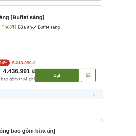
ng [Buffet sáng]
9 Th08
Bữa ăn
Buffet sáng
5.219.989 ₫
14
%
4.436.991 ₫
Đặt
 bao gồm thuế phí
hông bao gồm bữa ăn]