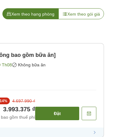
Xem theo hạng phòng
Xem theo gói giá
hông bao gồm bữa ăn]
9 Th08
Không bữa ăn
4.697.990 ₫
14
%
3.993.375 ₫
Đặt
 bao gồm thuế phí