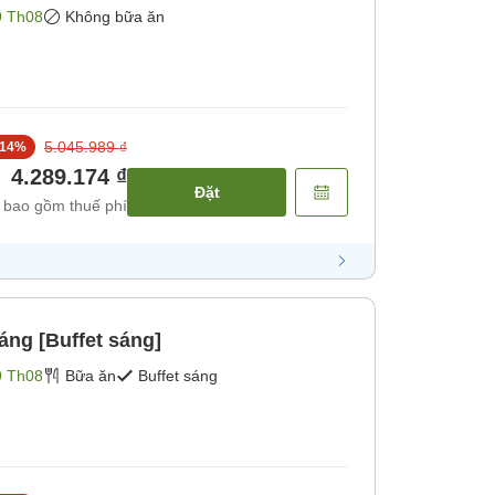
9 Th08
Không bữa ăn
5.045.989 ₫
14
%
4.289.174 ₫
Đặt
 bao gồm thuế phí
ng [Buffet sáng]
9 Th08
Bữa ăn
Buffet sáng