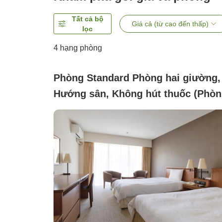
Tất cả bộ
Giá cả (từ cao đến thấp)
lọc
4
hạng phòng
Phòng Standard Phòng hai giường,
Hướng sân, Không hút thuốc (Phò
tiêu chuẩn ＜Phía sân trong・Hướ
nhìn sân trong＞)