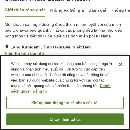
Giới thiệu tổng quát
Phòng và Gói giá
Đánh giá
Thông ti
Một khách sạn nghỉ dưỡng được thiên nhiên tuyệt vời của miền
bắc Okinawa bao quanh / Tất cả các phòng đều là nhà nhỏ kiểu
nông thôn và biệt thự / Xe buýt đưa đón miễn phí từ Naha
Làng Kunigami, Tỉnh Okinawa, Nhật Bản
Hiển thị trên bản đồ
Tuyệt vời
Đánh giá:
269
lượt
4.5
Website này sử dụng cookie để nâng cao trải nghiệm người
dùng và phân tích hiệu suất với lưu lượng truy cập trên
website của chúng tôi. Chúng tôi cũng chia sẻ thông tin về
Tiện nghi chỗ nghỉ
việc bạn sử dụng website của chúng tôi với các đối tác
mạng xã hội, quảng cáo và phân tích của chúng tôi.
Chính
Bãi đỗ xe
Xông hơi
sách quyền riêng tư
Spa / Salon
Hồ bơi
Không bán thông tin cá nhân của tôi
Trang chủ
Nhật Bản
Tỉnh Okinawa
Làng Kunigami
Okuma Private Beach & Resort
Chấp nhận tất cả
Tìm phòng trống