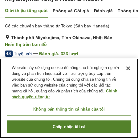
Giới thiệu tổng quát
Phòng và Gói giá
Đánh giá
Thông ti
Có các chuyến bay thẳng từ Tokyo (Sân bay Haneda).
Thành phố Miyakojima, Tỉnh Okinawa, Nhật Bản
Hiển thị trên bản đồ
Tuyệt vời
Đánh giá:
323
lượt
4.6
Website này sử dụng cookie để nâng cao trải nghiệm người
Tiện nghi chỗ nghỉ
dùng và phân tích hiệu suất với lưu lượng truy cập trên
website của chúng tôi. Chúng tôi cũng chia sẻ thông tin về
Bãi đỗ xe
Spa / Salon
việc bạn sử dụng website của chúng tôi với các đối tác
Nhà hàng
Bar
mạng xã hội, quảng cáo và phân tích của chúng tôi.
Chính
sách quyền riêng tư
Trang chủ
Nhật Bản
Tỉnh Okinawa
Thành phố Miyakojima
Miyakojima Tokyu Hotel & Resort
Không bán thông tin cá nhân của tôi
Chấp nhận tất cả
Tìm phòng trống