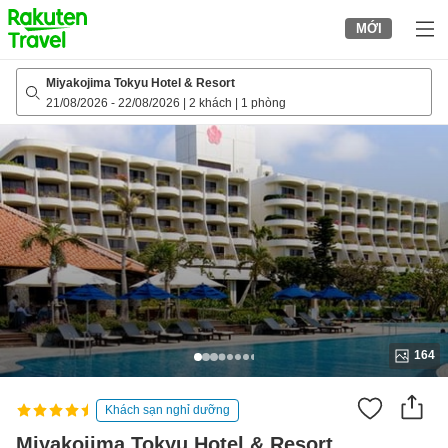
to
MỚI
top
page
Miyakojima Tokyu Hotel & Resort
21/08/2026
-
22/08/2026
|
2 khách
|
1 phòng
164
Khách sạn nghỉ dưỡng
Miyakojima Tokyu Hotel & Resort