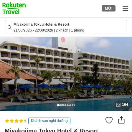
to
MỚI
top
page
Miyakojima Tokyu Hotel & Resort
21/08/2026
-
22/08/2026
|
2 khách
|
1 phòng
164
Khách sạn nghỉ dưỡng
Miyakojima Tokyu Hotel & Resort