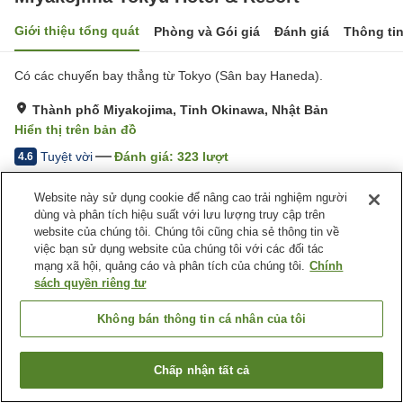
Giới thiệu tổng quát
Phòng và Gói giá
Đánh giá
Thông ti
Có các chuyến bay thẳng từ Tokyo (Sân bay Haneda).
Thành phố Miyakojima, Tỉnh Okinawa, Nhật Bản
Hiển thị trên bản đồ
Tuyệt vời
Đánh giá:
323
lượt
4.6
Website này sử dụng cookie để nâng cao trải nghiệm người
Tiện nghi chỗ nghỉ
dùng và phân tích hiệu suất với lưu lượng truy cập trên
website của chúng tôi. Chúng tôi cũng chia sẻ thông tin về
Bãi đỗ xe
Spa / Salon
việc bạn sử dụng website của chúng tôi với các đối tác
Nhà hàng
Bar
mạng xã hội, quảng cáo và phân tích của chúng tôi.
Chính
sách quyền riêng tư
Trang chủ
Nhật Bản
Tỉnh Okinawa
Thành phố Miyakojima
Miyakojima Tokyu Hotel & Resort
Không bán thông tin cá nhân của tôi
Chấp nhận tất cả
Tìm phòng trống