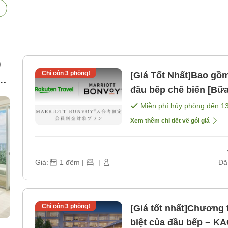
)
Chỉ còn
3
phòng!
[Giá Tốt Nhất]Bao gồm
út
đầu bếp chế biến [Bữ
Miễn phí hủy phòng đến
1
Xem thêm chi tiết về gói giá
Giá:
1
đêm
|
|
Đã
Chỉ còn
3
phòng!
[Giá tốt nhất]Chương 
biệt của đầu bếp − K