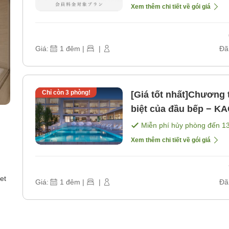
Xem thêm chi tiết về gói giá
Giá:
1
đêm
|
|
Đã
Chỉ còn
3
phòng!
[Giá tốt nhất]Chương 
biệt của đầu bếp − K
sáng] [Bữa tối]
Miễn phí hủy phòng đến
1
Xem thêm chi tiết về gói giá
et
Giá:
1
đêm
|
|
Đã