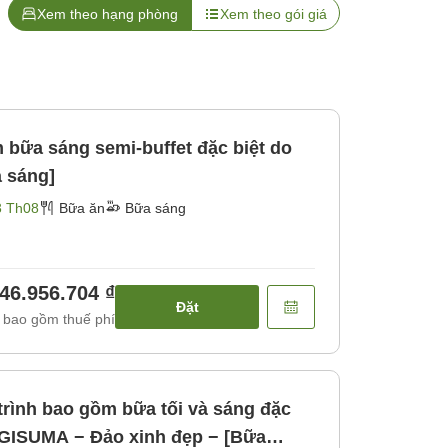
Xem theo hạng phòng
Xem theo gói giá
 bữa sáng semi-buffet đặc biệt do
a sáng]
3 Th08
Bữa ăn
Bữa sáng
46.956.704 ₫
Đặt
 bao gồm thuế phí
trình bao gồm bữa tối và sáng đặc
AGISUMA − Đảo xinh đẹp − [Bữa