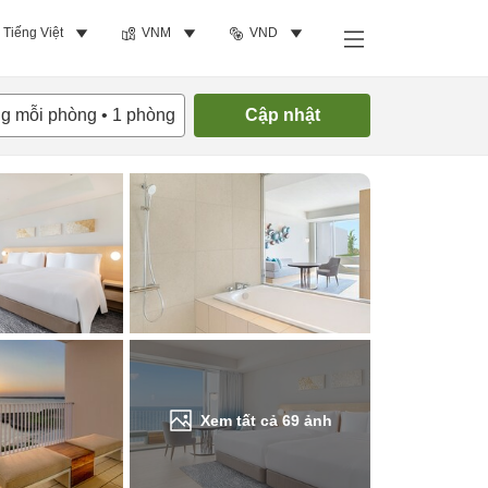
Tiếng Việt
VNM
VND
Tìm phòng trống
ng mỗi phòng
•
1
phòng
Cập nhật
Xem tất cả
69
ảnh