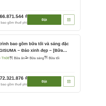
66.871.544 ₫
Đặt
 bao gồm thuế phí
trình bao gồm bữa tối và sáng đặc
AGISUMA − Đảo xinh đẹp − [Bữa
3 Th08
Bữa ăn
Bữa sáng
Bữa tối
72.321.876 ₫
Đặt
 bao gồm thuế phí