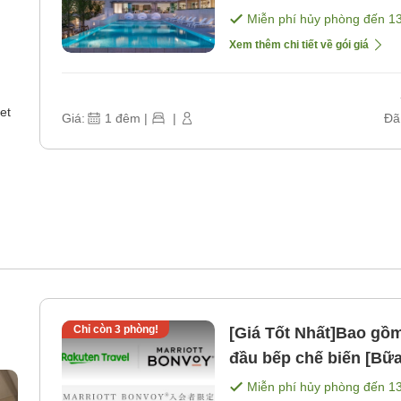
sáng] [Bữa tối]
Miễn phí hủy phòng đến
1
Xem thêm chi tiết về gói giá
et
Giá:
1
đêm
|
|
Đã
Chỉ còn
3
phòng!
[Giá Tốt Nhất]Bao gồm
đầu bếp chế biến [Bữ
Miễn phí hủy phòng đến
1