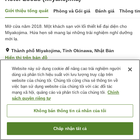
Giới thiệu tổng quát
Phòng và Gói giá
Đánh giá
Thông ti
Mở cửa năm 2018. Một khách sạn với lối thiết kế đại diện cho
Miyakojima. Hứa hẹn sẽ mang lại những trải nghiệm nghỉ dưỡng
mới lạ.
Thành phố Miyakojima, Tỉnh Okinawa, Nhật Bản
Hiển thị trên bản đồ
Rất tốt
Đánh giá:
175
lượt
4.1
Website này sử dụng cookie để nâng cao trải nghiệm người
dùng và phân tích hiệu suất với lưu lượng truy cập trên
website của chúng tôi. Chúng tôi cũng chia sẻ thông tin về
Tiện nghi chỗ nghỉ
việc bạn sử dụng website của chúng tôi với các đối tác
mạng xã hội, quảng cáo và phân tích của chúng tôi.
Chính
Bãi đỗ xe
Spa / Salon
sách quyền riêng tư
Hồ bơi
Nhà hàng
Không bán thông tin cá nhân của tôi
Trang chủ
Nhật Bản
Tỉnh Okinawa
Thành phố Miyakojima
Hotel Locus (Miyakojima)
Chấp nhận tất cả
Tìm phòng trống