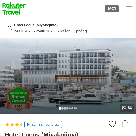
to
MỚI
top
page
Hotel Locus (Miyakojima)
24/08/2026
-
25/08/2026
|
2 khách
|
1 phòng
88
Khách sạn công tác
Hotel Locus (Miyakojima)