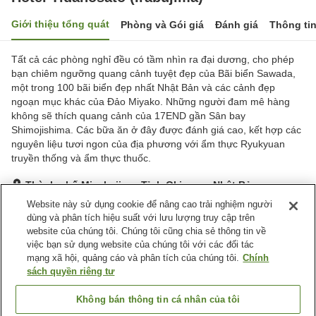
Giới thiệu tổng quát
Phòng và Gói giá
Đánh giá
Thông ti
Tất cả các phòng nghỉ đều có tầm nhìn ra đại dương, cho phép
bạn chiêm ngưỡng quang cảnh tuyệt đẹp của Bãi biển Sawada,
một trong 100 bãi biển đẹp nhất Nhật Bản và các cảnh đẹp
ngoạn mục khác của Đảo Miyako. Những người đam mê hàng
không sẽ thích quang cảnh của 17END gần Sân bay
Shimojishima. Các bữa ăn ở đây được đánh giá cao, kết hợp các
nguyên liệu tươi ngon của địa phương với ẩm thực Ryukyuan
truyền thống và ẩm thực thuốc.
Thành phố Miyakojima, Tỉnh Okinawa, Nhật Bản
Hiển thị trên bản đồ
Website này sử dụng cookie để nâng cao trải nghiệm người
dùng và phân tích hiệu suất với lưu lượng truy cập trên
Rất tốt
Đánh giá:
46
lượt
4.1
website của chúng tôi. Chúng tôi cũng chia sẻ thông tin về
việc bạn sử dụng website của chúng tôi với các đối tác
mạng xã hội, quảng cáo và phân tích của chúng tôi.
Chính
Tiện nghi chỗ nghỉ
sách quyền riêng tư
Bãi đỗ xe
Nhà hàng
Máy bán hàng tự động
Cửa hàng
Không bán thông tin cá nhân của tôi