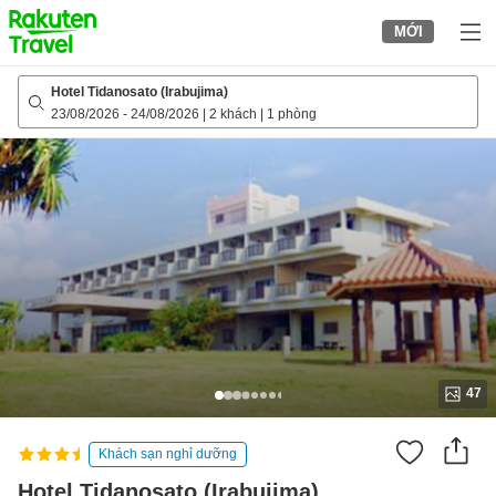
to
MỚI
top
page
Hotel Tidanosato (Irabujima)
23/08/2026
-
24/08/2026
|
2 khách
|
1 phòng
47
Khách sạn nghỉ dưỡng
Hotel Tidanosato (Irabujima)