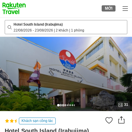
to
MỚI
top
page
Hotel South Island (Irabujima)
22/08/2026
-
23/08/2026
|
2 khách
|
1 phòng
31
Khách sạn công tác
Hotel South Island (Irabujima)