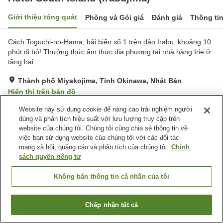
Giới thiệu tổng quát
Phòng và Gói giá
Đánh giá
Thông ti
Cách Toguchi-no-Hama, bãi biển số 1 trên đảo Irabu, khoảng 10
phút đi bộ! Thưởng thức ẩm thực địa phương tại nhà hàng Irie ở
tầng hai.
Thành phố Miyakojima, Tỉnh Okinawa, Nhật Bản
Hiển thị trên bản đồ
Rất tốt
Đánh giá:
102
lượt
4.2
Website này sử dụng cookie để nâng cao trải nghiệm người
dùng và phân tích hiệu suất với lưu lượng truy cập trên
website của chúng tôi. Chúng tôi cũng chia sẻ thông tin về
Tiện nghi chỗ nghỉ
việc bạn sử dụng website của chúng tôi với các đối tác
mạng xã hội, quảng cáo và phân tích của chúng tôi.
Chính
Bãi đỗ xe
Nhà hàng
sách quyền riêng tư
Lounge
Máy bán hàng tự động
Không bán thông tin cá nhân của tôi
Trang chủ
Nhật Bản
Tỉnh Okinawa
Thành phố Miyakojima
Hotel South Island (Irabujima)
Chấp nhận tất cả
Tìm phòng trống