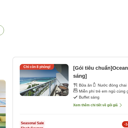
Chỉ còn
8
phòng!
[Gói tiêu chuẩn]Ocea
sáng]
Bữa ăn
Nước đóng chai 
Miễn phí trẻ em ngủ cùng 
Buffet sáng
Xem thêm chi tiết về gói giá
Seasonal Sale
-
1