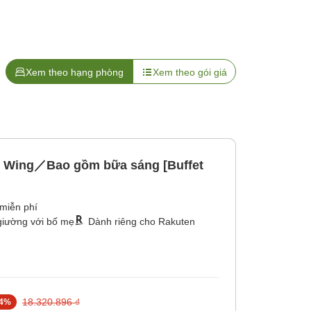
Xem theo hạng phòng
Xem theo gói giá
n Wing／Bao gồm bữa sáng [Buffet
miễn phí
giường với bố mẹ
Dành riêng cho Rakuten
18.320.896 ₫
4
%