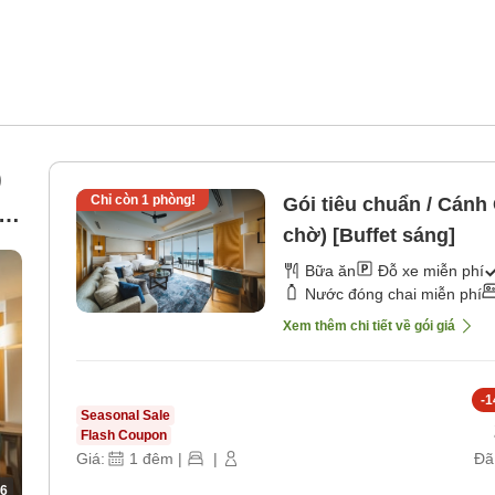
)
Chỉ còn
1
phòng!
Gói tiêu chuẩn / Cán
út
chờ) [Buffet sáng]
Bữa ăn
Đỗ xe miễn phí
Nước đóng chai miễn phí
Xem thêm chi tiết về gói giá
-
1
Seasonal Sale
Flash Coupon
Giá:
1
đêm
|
|
Đã
6