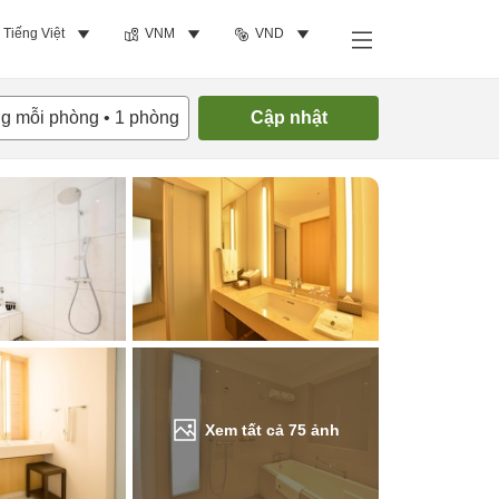
Tiếng Việt
VNM
VND
Tìm phòng trống
ng mỗi phòng
•
1
phòng
Cập nhật
Xem tất cả
75
ảnh