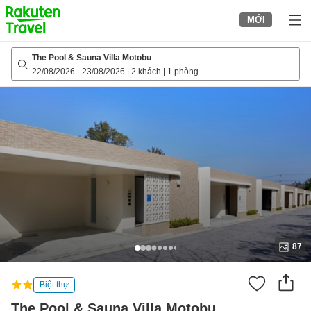
to
MỚI
top
page
The Pool & Sauna Villa Motobu
22/08/2026
-
23/08/2026
|
2 khách
|
1 phòng
87
Biệt thự
The Pool & Sauna Villa Motobu