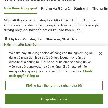
Giới thiệu tổng quát
Phòng và Gói giá
Đánh giá
Thông ti
Một biệt thự có bể bơi riêng tư ở tất cả các cánh. Ngắm nhìn
khung cảnh đại dương từ phòng khách và tận hưởng khu nghỉ
dưỡng nhiệt đới này đến bất cứ khi nào bạn muốn.
Thị trấn Motobu, Tỉnh Okinawa, Nhật Bản
Hiển thị trên bản đồ
Xuất sắc
Đánh giá:
2
lượt
4.8
Website này sử dụng cookie để nâng cao trải nghiệm người
dùng và phân tích hiệu suất với lưu lượng truy cập trên
website của chúng tôi. Chúng tôi cũng chia sẻ thông tin về
Tiện nghi chỗ nghỉ
việc bạn sử dụng website của chúng tôi với các đối tác
mạng xã hội, quảng cáo và phân tích của chúng tôi.
Chính
Wi-Fi
Xông hơi
sách quyền riêng tư
Hoàn toàn không hút thuốc
Bãi đỗ xe miễn phí
Không bán thông tin cá nhân của tôi
Trang chủ
Nhật Bản
Tỉnh Okinawa
Thị trấn Motobu
The Pool & Sauna Villa Motobu
Chấp nhận tất cả
Tìm phòng trống