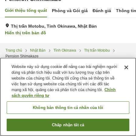
Giới thiệu tổng quát
Phòng và Gói giá
Đánh giá
Thông ti
Thị trấn Motobu, Tỉnh Okinawa, Nhật Bản
Hiển thị trên bản đồ
Trang chủ
Nhật Bản
Tỉnh Okinawa
Thị trấn Motobu
Pension Shimakaze
Website này sử dụng cookie để nâng cao trải nghiệm người
dùng và phân tích hiệu suất với lưu lượng truy cập trên
website của chúng tôi. Chúng tôi cũng chia sẻ thông tin về
việc bạn sử dụng website của chúng tôi với các đối tác
mạng xã hội, quảng cáo và phân tích của chúng tôi.
Chính
sách quyền riêng tư
Không bán thông tin cá nhân của tôi
Chấp nhận tất cả
Tìm phòng trống