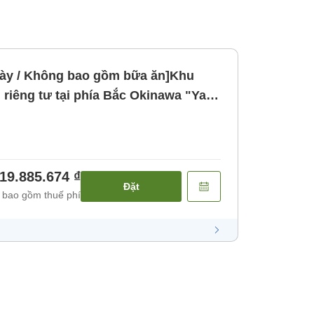
ày / Không bao gồm bữa ăn]Khu
riêng tư tại phía Bắc Okinawa "Yam
ăn]
19.885.674 ₫
Đặt
 bao gồm thuế phí