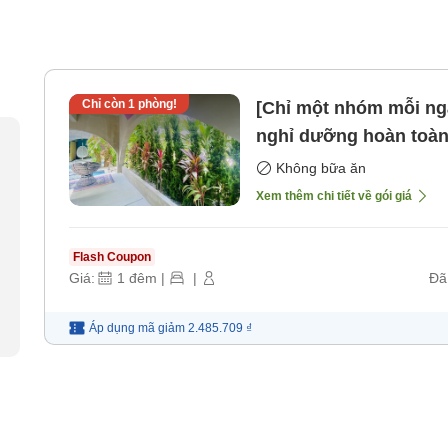
Chỉ còn
1
phòng!
[Chỉ một nhóm mỗi ng
nghỉ dưỡng hoàn toàn 
[Không bao gồm bữa 
Không bữa ăn
Xem thêm chi tiết về gói giá
Flash Coupon
Giá:
1
đêm
|
|
Đã
Áp dụng mã
giảm
2.485.709 ₫