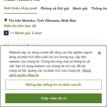
Giới thiệu tổng quát
Phòng và Gói giá
Đánh giá
Thông ti
Thị trấn Motobu, Tỉnh Okinawa, Nhật Bản
Hiển thị trên bản đồ
Đánh giá:
2
lượt
3
Tiện nghi chỗ nghỉ
Website này sử dụng cookie để nâng cao trải nghiệm người
Bãi đỗ xe
dùng và phân tích hiệu suất với lưu lượng truy cập trên
website của chúng tôi. Chúng tôi cũng chia sẻ thông tin về
Trang chủ
việc bạn sử dụng website của chúng tôi với các đối tác
Nhật Bản
Tỉnh Okinawa
Thị trấn Motobu
Adan Resort Ku
mạng xã hội, quảng cáo và phân tích của chúng tôi.
Chính
sách quyền riêng tư
Không bán thông tin cá nhân của tôi
Chấp nhận tất cả
Tìm phòng trống